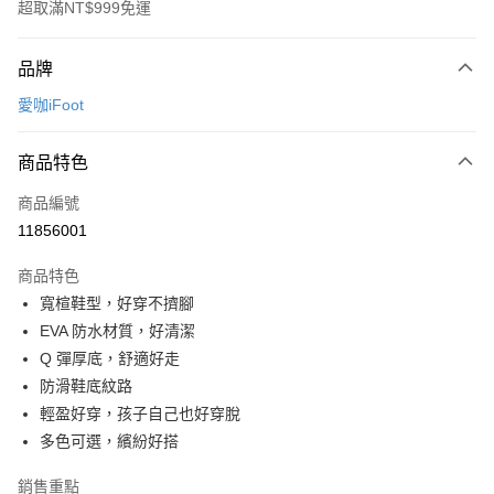
超取滿NT$999免運
付款方式
品牌
信用卡一次付款
愛咖iFoot
超商取貨付款
商品特色
LINE Pay
商品編號
Apple Pay
11856001
街口支付
商品特色
悠遊付
寬楦鞋型，好穿不擠腳
Google Pay
EVA 防水材質，好清潔
Q 彈厚底，舒適好走
全盈+PAY
防滑鞋底紋路
AFTEE先享後付
輕盈好穿，孩子自己也好穿脫
相關說明
多色可選，繽紛好搭
【關於「AFTEE先享後付」】
ATM付款
AFTEE先享後付是「在收到商品之後才付款」的支付方式。 讓您購物簡單
銷售重點