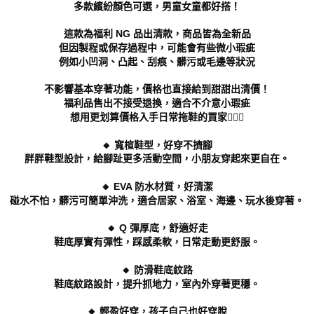
「AFTEE先享後付」，若未經同意申辦者引起之損失，本公司不負相關責
多款繽紛顏色可選，男童女童都好搭！
任。
４．使用「AFTEE先享後付」時，將依據個別帳號之用戶狀況，依本公司即
這款為福利 NG 品出清款，商品皆為全新品
時審查核予不同之上限額度；若仍有額度不足之情形，本公司將視審查結果
但因製程或保存過程中，可能會有些微小瑕疵
請求用戶進行身份認證。
例如小凹洞、凸起、刮痕、髒污或毛邊等狀況
５．嚴禁一人註冊多個帳號或使用他人資訊註冊。若發現惡意使用之情形，
恩沛科技股份有限公司將有權停止該用戶之使用額度並採取法律行動。
不影響基本穿著功能，價格也直接給到甜甜出清價！
福利品售出不接受退換，適合不介意小瑕疵
想用更划算價格入手日常拖鞋的買家👌🏻💕
🔸 寬楦鞋型，好穿不擠腳
胖胖鞋型設計，給腳趾更多活動空間，小朋友穿起來更自在。
🔸 EVA 防水材質，好清潔
碰水不怕，髒污可簡單沖洗，適合居家、浴室、海邊、玩水後穿著。
🔸 Q 彈厚底，舒適好走
鞋底厚實有彈性，踩感柔軟，日常走動更舒服。
🔸 防滑鞋底紋路
鞋底紋路設計，提升抓地力，室內外穿著更穩。
🔸 輕盈好穿，孩子自己也好穿脫