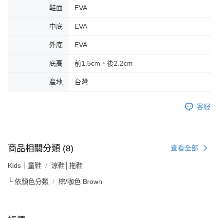
鞋面
EVA
中底
EVA
外底
EVA
底高
前1.5cm、後2.2cm
產地
台灣
客服
商品相關分類 (8)
查看全部
Kids｜童鞋
涼鞋│拖鞋
└ 依顏色分類
棕/咖色 Brown