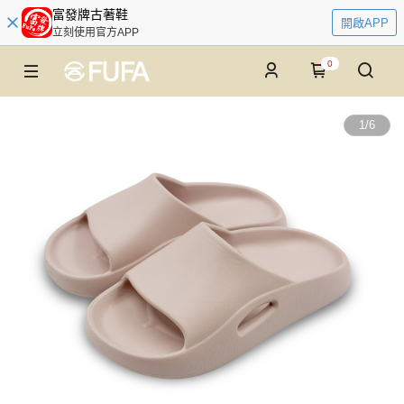
富發牌古著鞋
開啟APP
立刻使用官方APP
0
1
/
6