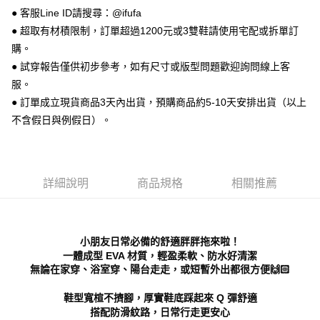
便利好安心！
● 客服Line ID請搜尋：@ifufa
１．簡單：不需註冊會員、不需綁卡、不需儲值。
運送方式
２．便利：只要手機號碼，簡訊認證，即可結帳。
● 超取有材積限制，訂單超過1200元或3雙鞋請使用宅配或拆單訂
３．安心：先確認商品／服務後，再付款。
全家 取貨付款
購。
每筆NT$70，滿NT$999(含以上)免運費
● 試穿報告僅供初步參考，如有尺寸或版型問題歡迎詢問線上客
【「AFTEE先享後付」結帳流程】
１．於結帳方式選擇「AFTEE先享後付」後，將跳轉至「AFTEE先享後付」
服。
付款後 全家取貨
結帳頁面，進行簡訊認證並確認金額後，即可完成結帳。
● 訂單成立現貨商品3天內出貨，預購商品約5-10天安排出貨（以上
２．訂單成立數日內，您將收到繳費通知簡訊。
每筆NT$70，滿NT$999(含以上)免運費
不含假日與例假日）。
３．收到繳費通知簡訊後14天內，點擊此簡訊中的連結，可透過四大超商／
ATM／網路銀行／等多元方式進行付款，方視為交易完成。
7-11 取貨付款
※ 請注意：結帳手續完成當下不需立刻繳費，但若您需要取消訂單，請聯絡
每筆NT$70，滿NT$999(含以上)免運費
購買商品的店家。未經商家同意取消之訂單仍視為有效，需透過AFTEE先享
後付繳納相關費用。
詳細說明
商品規格
相關推薦
付款後 7-11取貨
※ 交易是否成功請以「AFTEE先享後付 」之結帳頁面顯示為準，若有關於
是否繳費成功／繳費後需取消欲退款等相關疑問，請聯繫「AFTEE先享後付
每筆NT$70，滿NT$999(含以上)免運費
客戶支援中心」
https://netprotections.freshdesk.com/support/home
新竹物流宅配
【注意事項】
小朋友日常必備的舒適胖胖拖來啦！
１．透過由恩沛科技股份有限公司提供之「AFTEE先享後付」服務完成之交
每筆NT$90，滿NT$999(含以上)免運費
一體成型 EVA 材質，輕盈柔軟、防水好清潔
易，需依本服務之必要範圍內提供個人資料，並將交易相關給付款項請求債
無論在家穿、浴室穿、陽台走走，或短暫外出都很方便🙌🏻
權轉讓予恩沛科技股份有限公司。
海外宅配
查看運費
２．關於個人資料處理事宜，請瀏覽以下網址：
鞋型寬楦不擠腳，厚實鞋底踩起來 Q 彈舒適
https://aftee.tw/terms/#terms3
搭配防滑紋路，日常行走更安心
３．未成年的使用者請事先徵得法定代理人或監護人之同意方可使用