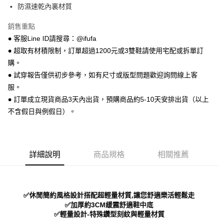
【關於「AFTEE先享後付」】
防濕速乾內裏材質
ATM付款
AFTEE先享後付是「在收到商品之後才付款」的支付方式。 讓您購物簡單
便利好安心！
銷售重點
１．簡單：不需註冊會員、不需綁卡、不需儲值。
運送方式
２．便利：只要手機號碼，簡訊認證，即可結帳。
● 客服Line ID請搜尋：@ifufa
３．安心：先確認商品／服務後，再付款。
全家 取貨付款
● 超取有材積限制，訂單超過1200元或3雙鞋請使用宅配或拆單訂
每筆NT$70，滿NT$999(含以上)免運費
購。
【「AFTEE先享後付」結帳流程】
１．於結帳方式選擇「AFTEE先享後付」後，將跳轉至「AFTEE先享後付」
● 試穿報告僅供初步參考，如有尺寸或版型問題歡迎詢問線上客
付款後 全家取貨
結帳頁面，進行簡訊認證並確認金額後，即可完成結帳。
服。
２．訂單成立數日內，您將收到繳費通知簡訊。
每筆NT$70，滿NT$999(含以上)免運費
● 訂單成立現貨商品3天內出貨，預購商品約5-10天安排出貨（以上
３．收到繳費通知簡訊後14天內，點擊此簡訊中的連結，可透過四大超商／
ATM／網路銀行／等多元方式進行付款，方視為交易完成。
不含假日與例假日）。
7-11 取貨付款
※ 請注意：結帳手續完成當下不需立刻繳費，但若您需要取消訂單，請聯絡
每筆NT$70，滿NT$999(含以上)免運費
購買商品的店家。未經商家同意取消之訂單仍視為有效，需透過AFTEE先享
後付繳納相關費用。
付款後 7-11取貨
※ 交易是否成功請以「AFTEE先享後付 」之結帳頁面顯示為準，若有關於
是否繳費成功／繳費後需取消欲退款等相關疑問，請聯繫「AFTEE先享後付
詳細說明
商品規格
相關推薦
每筆NT$70，滿NT$999(含以上)免運費
客戶支援中心」
https://netprotections.freshdesk.com/support/home
新竹物流宅配
【注意事項】
１．透過由恩沛科技股份有限公司提供之「AFTEE先享後付」服務完成之交
每筆NT$90，滿NT$999(含以上)免運費
✅休閒簡約風格設計搭配超輕量材質,讓您舒適樂活輕鬆走
易，需依本服務之必要範圍內提供個人資料，並將交易相關給付款項請求債
權轉讓予恩沛科技股份有限公司。
✅加厚約3CM緩震舒適鞋中底
海外宅配
查看運費
２．關於個人資料處理事宜，請瀏覽以下網址：
✅輕量設計-特殊鑽型刻紋與輕量材質