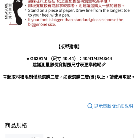
【版型建議】
🔸G6391M （尺寸 40-44）：40/41/42/43/44
建議測量腳長寬對照尺寸表更準確呦📏
💡超取材積限制僅能選購二雙，如欲選購三雙(含)以上，請使用宅配。
顯示電腦版詳細說明
商品規格