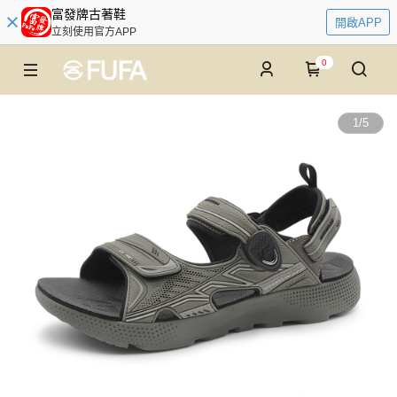
富發牌古著鞋
開啟APP
立刻使用官方APP
0
1
/
5