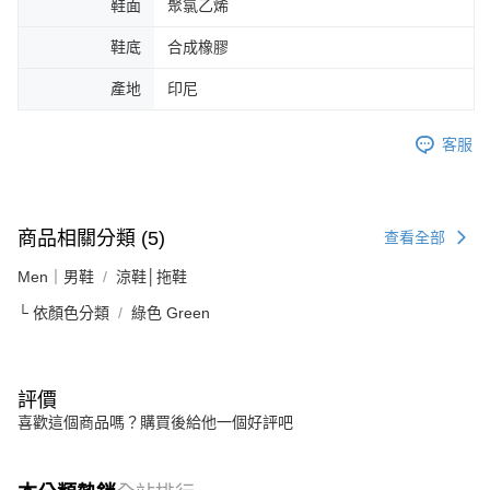
鞋面
聚氯乙烯
鞋底
合成橡膠
產地
印尼
客服
商品相關分類 (5)
查看全部
Men｜男鞋
涼鞋│拖鞋
└ 依顏色分類
綠色 Green
評價
喜歡這個商品嗎？購買後給他一個好評吧