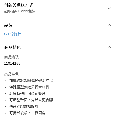
付款與運送方式
超取滿NT$999免運
付款方式
品牌
信用卡一次付款
G.P涼拖鞋
超商取貨付款
商品特色
LINE Pay
商品編號
Apple Pay
11914158
街口支付
商品特色
悠遊付
加厚約3CM緩震舒適鞋中底
Google Pay
特殊鑽型刻紋與輕量材質
鞋底特殊止滑穩定墊片
全盈+PAY
可調整鞋面，穿起來更合腳
AFTEE先享後付
快速穿脫磁扣設計
相關說明
可拆卸後帶，一鞋兩穿