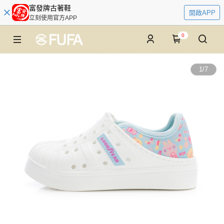
富發牌古著鞋
開啟APP
立刻使用官方APP
0
1
/
7