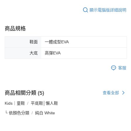
顯示電腦版詳細說明
商品規格
鞋面
一體成型EVA
大底
高彈EVA
客服
商品相關分類 (5)
查看全部
Kids｜童鞋
平底鞋│懶人鞋
└ 依顏色分類
純白 White