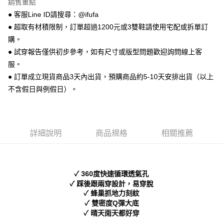
銷售重點
【關於「AFTEE先享後付」】
ATM付款
AFTEE先享後付是「在收到商品之後才付款」的支付方式。 讓您購物簡單
● 客服Line ID請搜尋：@ifufa
便利好安心！
● 超取有材積限制，訂單超過1200元或3雙鞋請使用宅配或拆單訂
１．簡單：不需註冊會員、不需綁卡、不需儲值。
運送方式
２．便利：只要手機號碼，簡訊認證，即可結帳。
購。
３．安心：先確認商品／服務後，再付款。
全家 取貨付款
● 試穿報告僅供初步參考，如有尺寸或版型問題歡迎詢問線上客
每筆NT$70，滿NT$999(含以上)免運費
服。
【「AFTEE先享後付」結帳流程】
１．於結帳方式選擇「AFTEE先享後付」後，將跳轉至「AFTEE先享後付」
● 訂單成立現貨商品3天內出貨，預購商品約5-10天安排出貨（以上
付款後 全家取貨
結帳頁面，進行簡訊認證並確認金額後，即可完成結帳。
不含假日與例假日）。
２．訂單成立數日內，您將收到繳費通知簡訊。
每筆NT$70，滿NT$999(含以上)免運費
３．收到繳費通知簡訊後14天內，點擊此簡訊中的連結，可透過四大超商／
ATM／網路銀行／等多元方式進行付款，方視為交易完成。
7-11 取貨付款
※ 請注意：結帳手續完成當下不需立刻繳費，但若您需要取消訂單，請聯絡
每筆NT$70，滿NT$999(含以上)免運費
購買商品的店家。未經商家同意取消之訂單仍視為有效，需透過AFTEE先享
詳細說明
商品規格
相關推薦
後付繳納相關費用。
付款後 7-11取貨
※ 交易是否成功請以「AFTEE先享後付 」之結帳頁面顯示為準，若有關於
是否繳費成功／繳費後需取消欲退款等相關疑問，請聯繫「AFTEE先享後付
每筆NT$70，滿NT$999(含以上)免運費
客戶支援中心」
https://netprotections.freshdesk.com/support/home
✓ 360度快速循環透氣孔
新竹物流宅配
【注意事項】
✓ 踩後跟兩穿設計，易穿脫
１．透過由恩沛科技股份有限公司提供之「AFTEE先享後付」服務完成之交
每筆NT$90，滿NT$999(含以上)免運費
✓ 蜂巢抓地力刻紋
易，需依本服務之必要範圍內提供個人資料，並將交易相關給付款項請求債
✓ 雙密度Q彈大底
權轉讓予恩沛科技股份有限公司。
海外宅配
查看運費
✓ 晴天雨天都好穿
２．關於個人資料處理事宜，請瀏覽以下網址：