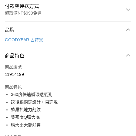
付款與運送方式
超取滿NT$999免運
付款方式
品牌
信用卡一次付款
GOODYEAR 固特異
超商取貨付款
商品特色
LINE Pay
商品編號
Apple Pay
11914199
街口支付
商品特色
悠遊付
360度快速循環透氣孔
Google Pay
踩後跟兩穿設計，易穿脫
蜂巢抓地力刻紋
全盈+PAY
雙密度Q彈大底
AFTEE先享後付
晴天雨天都好穿
相關說明