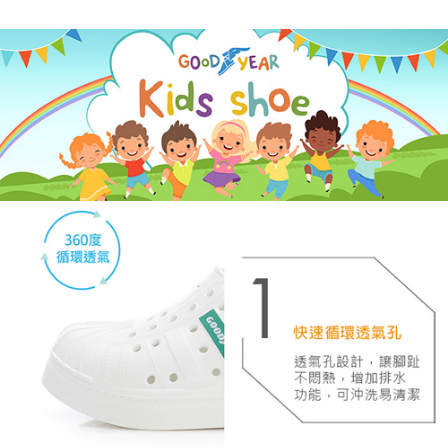
https://aftee.tw/terms/#terms3
３．未成年的使用者請事先徵得法定代理人或監護人之同意方可使用
「AFTEE先享後付」，若未經同意申辦者引起之損失，本公司不負相關責
任。
４．使用「AFTEE先享後付」時，將依據個別帳號之用戶狀況，依本公司即
時審查核予不同之上限額度；若仍有額度不足之情形，本公司將視審查結果
請求用戶進行身份認證。
５．嚴禁一人註冊多個帳號或使用他人資訊註冊。若發現惡意使用之情形，
恩沛科技股份有限公司將有權停止該用戶之使用額度並採取法律行動。