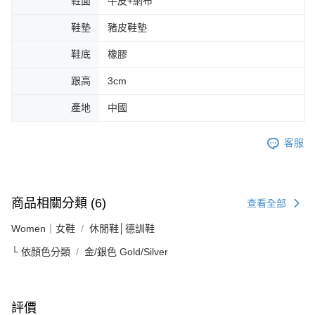
鞋面
牛皮+網布
鞋墊
豬皮鞋墊
鞋底
橡膠
跟高
3cm
產地
中國
客服
商品相關分類 (6)
查看全部
Women｜女鞋
休閒鞋│德訓鞋
└ 依顏色分類
金/銀色 Gold/Silver
評價