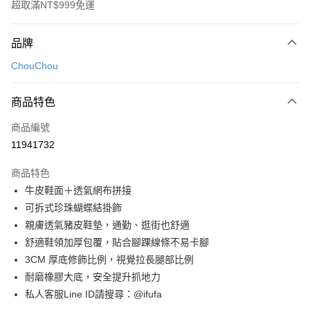
超取滿NT$999免運
付款方式
品牌
信用卡一次付款
ChouChou
超商取貨付款
商品特色
LINE Pay
商品編號
Apple Pay
11941732
街口支付
商品特色
悠遊付
牛皮鞋面＋透氣網布拼接
Google Pay
可拆式珍珠蝴蝶結掛飾
親膚透氣豬皮鞋墊，通勤、逛街也舒適
全盈+PAY
舒適鞋領加厚包覆，貼合腳踝線條不易卡腳
AFTEE先享後付
3CM 厚底修飾比例，視覺拉長腿部比例
相關說明
耐磨橡膠大底，安全提升抓地力
【關於「AFTEE先享後付」】
私人客服Line ID請搜尋：@ifufa
ATM付款
AFTEE先享後付是「在收到商品之後才付款」的支付方式。 讓您購物簡單