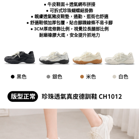
「AFTEE先享後付」，若未經同意申辦者引起之損失，本公司不負相關責
● 牛皮鞋面＋透氣網布拼接
任。
● 可拆式珍珠蝴蝶結掛飾
４．使用「AFTEE先享後付」時，將依據個別帳號之用戶狀況，依本公司即
● 親膚透氣豬皮鞋墊，通勤、逛街也舒適
時審查核予不同之上限額度；若仍有額度不足之情形，本公司將視審查結果
● 舒適鞋領加厚包覆，貼合腳踝線條不易卡腳
請求用戶進行身份認證。
● 3CM厚底修飾比例，視覺拉長腿部比例
５．嚴禁一人註冊多個帳號或使用他人資訊註冊。若發現惡意使用之情形，
耐磨橡膠大底，安全提升抓地力
恩沛科技股份有限公司將有權停止該用戶之使用額度並採取法律行動。