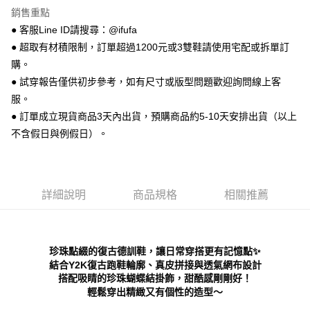
便利好安心！
銷售重點
１．簡單：不需註冊會員、不需綁卡、不需儲值。
運送方式
２．便利：只要手機號碼，簡訊認證，即可結帳。
● 客服Line ID請搜尋：@ifufa
３．安心：先確認商品／服務後，再付款。
全家 取貨付款
● 超取有材積限制，訂單超過1200元或3雙鞋請使用宅配或拆單訂
每筆NT$70，滿NT$999(含以上)免運費
購。
【「AFTEE先享後付」結帳流程】
１．於結帳方式選擇「AFTEE先享後付」後，將跳轉至「AFTEE先享後付」
● 試穿報告僅供初步參考，如有尺寸或版型問題歡迎詢問線上客
付款後 全家取貨
結帳頁面，進行簡訊認證並確認金額後，即可完成結帳。
服。
２．訂單成立數日內，您將收到繳費通知簡訊。
每筆NT$70，滿NT$999(含以上)免運費
● 訂單成立現貨商品3天內出貨，預購商品約5-10天安排出貨（以上
３．收到繳費通知簡訊後14天內，點擊此簡訊中的連結，可透過四大超商／
ATM／網路銀行／等多元方式進行付款，方視為交易完成。
不含假日與例假日）。
7-11 取貨付款
※ 請注意：結帳手續完成當下不需立刻繳費，但若您需要取消訂單，請聯絡
每筆NT$70，滿NT$999(含以上)免運費
購買商品的店家。未經商家同意取消之訂單仍視為有效，需透過AFTEE先享
後付繳納相關費用。
付款後 7-11取貨
※ 交易是否成功請以「AFTEE先享後付 」之結帳頁面顯示為準，若有關於
是否繳費成功／繳費後需取消欲退款等相關疑問，請聯繫「AFTEE先享後付
詳細說明
商品規格
相關推薦
每筆NT$70，滿NT$999(含以上)免運費
客戶支援中心」
https://netprotections.freshdesk.com/support/home
新竹物流宅配
【注意事項】
１．透過由恩沛科技股份有限公司提供之「AFTEE先享後付」服務完成之交
每筆NT$90，滿NT$999(含以上)免運費
珍珠點綴的復古德訓鞋，讓日常穿搭更有記憶點✨
易，需依本服務之必要範圍內提供個人資料，並將交易相關給付款項請求債
結合Y2K復古跑鞋輪廓、真皮拼接與透氣網布設計
權轉讓予恩沛科技股份有限公司。
海外宅配
查看運費
２．關於個人資料處理事宜，請瀏覽以下網址：
搭配吸睛的珍珠蝴蝶結掛飾，甜酷感剛剛好！
https://aftee.tw/terms/#terms3
輕鬆穿出精緻又有個性的造型～
３．未成年的使用者請事先徵得法定代理人或監護人之同意方可使用