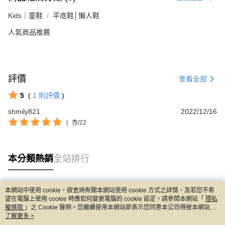
Kids｜童鞋
平底鞋│懶人鞋
人氣商品推薦
評價
查看全部
5
(
1
則評價
)
shmily821
2022/12/16
|
杏/22
本分類熱銷
全站排行
本網站中使用 cookie，欲查詢有關本網站使用 cookie 方式之詳情，及若您不希
熱門標籤
望在電腦上使用 cookie 時應如何變更電腦的 cookie 設定，請參閱本網站「
隱私
權條款
」之 Cookie 聲明。您繼續使用本網站即表示您同意本公司得按本網站使
用條款之 Cookie 聲明使用 cookie。
了解更多 >