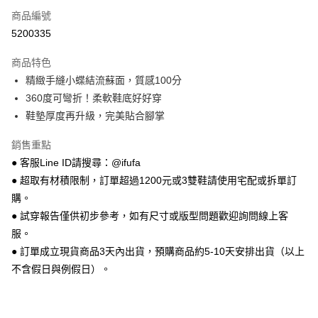
商品編號
超商取貨付款
5200335
LINE Pay
商品特色
Apple Pay
精緻手縫小蝶結流蘇面，質感100分
360度可彎折！柔軟鞋底好好穿
街口支付
鞋墊厚度再升級，完美貼合腳掌
悠遊付
銷售重點
Google Pay
● 客服Line ID請搜尋：@ifufa
● 超取有材積限制，訂單超過1200元或3雙鞋請使用宅配或拆單訂
全盈+PAY
購。
AFTEE先享後付
● 試穿報告僅供初步參考，如有尺寸或版型問題歡迎詢問線上客
相關說明
服。
【關於「AFTEE先享後付」】
● 訂單成立現貨商品3天內出貨，預購商品約5-10天安排出貨（以上
ATM付款
AFTEE先享後付是「在收到商品之後才付款」的支付方式。 讓您購物簡單
便利好安心！
不含假日與例假日）。
１．簡單：不需註冊會員、不需綁卡、不需儲值。
運送方式
２．便利：只要手機號碼，簡訊認證，即可結帳。
３．安心：先確認商品／服務後，再付款。
全家 取貨付款