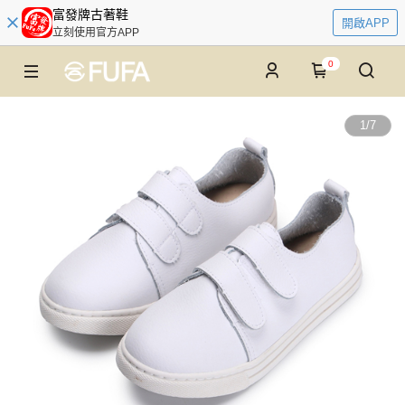
富發牌古著鞋
開啟APP
立刻使用官方APP
0
1
/
7