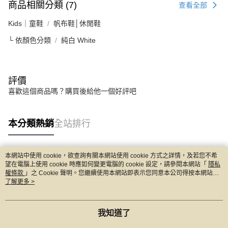
商品相關分類 (7)
查看全部
Kids｜童鞋
帆布鞋│休閒鞋
└ 依顏色分類
純白 White
評價
喜歡這個商品嗎？購買後給他一個好評吧
本分類熱銷
全站排行
本網站中使用 cookie，欲查詢有關本網站使用 cookie 方式之詳情，及若您不希
熱門標籤
望在電腦上使用 cookie 時應如何變更電腦的 cookie 設定，請參閱本網站「
隱私
權條款
」之 Cookie 聲明。您繼續使用本網站即表示您同意本公司得按本網站使
用條款之 Cookie 聲明使用 cookie。
了解更多 >
我知道了