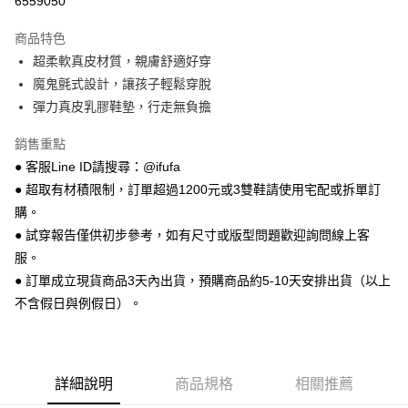
6559050
LINE Pay
商品特色
Apple Pay
超柔軟真皮材質，親膚舒適好穿
魔鬼氈式設計，讓孩子輕鬆穿脫
街口支付
彈力真皮乳膠鞋墊，行走無負擔
悠遊付
銷售重點
Google Pay
● 客服Line ID請搜尋：@ifufa
● 超取有材積限制，訂單超過1200元或3雙鞋請使用宅配或拆單訂
全盈+PAY
購。
AFTEE先享後付
● 試穿報告僅供初步參考，如有尺寸或版型問題歡迎詢問線上客
相關說明
服。
【關於「AFTEE先享後付」】
● 訂單成立現貨商品3天內出貨，預購商品約5-10天安排出貨（以上
ATM付款
AFTEE先享後付是「在收到商品之後才付款」的支付方式。 讓您購物簡單
便利好安心！
不含假日與例假日）。
１．簡單：不需註冊會員、不需綁卡、不需儲值。
運送方式
２．便利：只要手機號碼，簡訊認證，即可結帳。
３．安心：先確認商品／服務後，再付款。
全家 取貨付款
每筆NT$70，滿NT$999(含以上)免運費
【「AFTEE先享後付」結帳流程】
詳細說明
商品規格
相關推薦
１．於結帳方式選擇「AFTEE先享後付」後，將跳轉至「AFTEE先享後付」