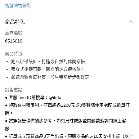
富發牌古著鞋
超商取貨付款
商品特色
LINE Pay
商品編號
Apple Pay
8516010
街口支付
商品特色
悠遊付
經典綁帶設計，打造最自然的休閒穿搭
Google Pay
兩穿式後跟可踩，隨穿隨走方便省時！
嚴選柔軟真皮材質，加厚鞋墊步步都好穿
全盈+PAY
銷售重點
AFTEE先享後付
● 客服Line ID請搜尋：@ifufa
相關說明
● 超取有材積限制，訂單超過1200元或3雙鞋請使用宅配或拆單訂
【關於「AFTEE先享後付」】
ATM付款
AFTEE先享後付是「在收到商品之後才付款」的支付方式。 讓您購物簡單
購。
便利好安心！
● 試穿報告僅供初步參考，如有尺寸或版型問題歡迎詢問線上客
１．簡單：不需註冊會員、不需綁卡、不需儲值。
運送方式
２．便利：只要手機號碼，簡訊認證，即可結帳。
服。
３．安心：先確認商品／服務後，再付款。
全家 取貨付款
● 訂單成立現貨商品3天內出貨，預購商品約5-10天安排出貨（以上