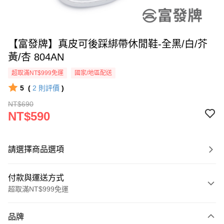
【富發牌】真皮可後踩綁帶休閒鞋-全黑/白/芥
黃/杏 804AN
超取滿NT$999免運
國家/地區配送
5
(
2
則評價
)
NT$690
NT$590
請選擇商品選項
付款與運送方式
超取滿NT$999免運
付款方式
品牌
信用卡一次付款