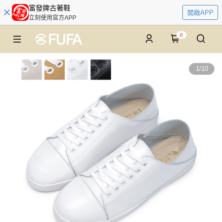
富發牌古著鞋
開啟APP
立刻使用官方APP
0
1
/
10