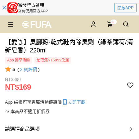
富發牌古著鞋
開啟APP
立刻使用官方APP
0
【愛咖】臭腳掰-乾式鞋內除臭劑（綠茶薄荷/清
新皂香）220ml
App 獨享活動
超取滿NT$999免運
5
(
3
則評價
)
NT$390
NT$169
App 結帳可享專屬活動優惠價
立即下載
※ 本商品不適用折價券
請選擇商品選項