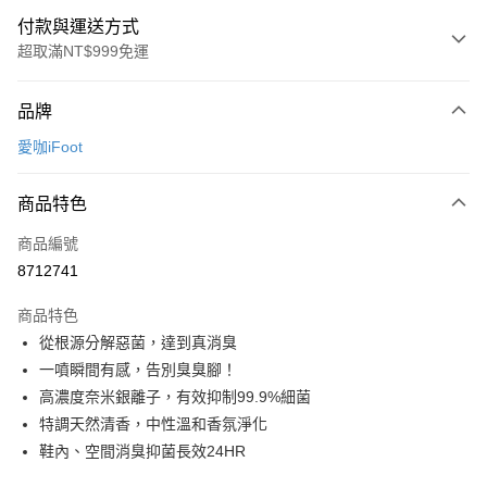
付款與運送方式
超取滿NT$999免運
付款方式
品牌
信用卡一次付款
愛咖iFoot
超商取貨付款
商品特色
LINE Pay
商品編號
Apple Pay
8712741
街口支付
商品特色
悠遊付
從根源分解惡菌，達到真消臭
Google Pay
一噴瞬間有感，告別臭臭腳！
高濃度奈米銀離子，有效抑制99.9%細菌
全盈+PAY
特調天然清香，中性溫和香氛淨化
AFTEE先享後付
鞋內、空間消臭抑菌長效24HR
相關說明