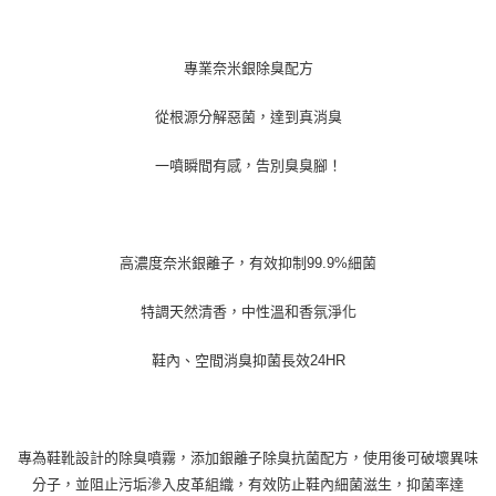
https://aftee.tw/terms/#terms3
３．未成年的使用者請事先徵得法定代理人或監護人之同意方可使用
「AFTEE先享後付」，若未經同意申辦者引起之損失，本公司不負相關責
專業奈米銀除臭配方
任。
４．使用「AFTEE先享後付」時，將依據個別帳號之用戶狀況，依本公司即
時審查核予不同之上限額度；若仍有額度不足之情形，本公司將視審查結果
從根源分解惡菌，達到真消臭
請求用戶進行身份認證。
５．嚴禁一人註冊多個帳號或使用他人資訊註冊。若發現惡意使用之情形，
一噴瞬間有感，告別臭臭腳！
恩沛科技股份有限公司將有權停止該用戶之使用額度並採取法律行動。
高濃度奈米銀離子，有效抑制99.9%細菌
特調天然清香，中性溫和香氛淨化
鞋內、空間消臭抑菌長效24HR
專為鞋靴設計的除臭噴霧，添加銀離子除臭抗菌配方，使用後可破壞異味
分子，並阻止污垢滲入皮革組織，有效防止鞋內細菌滋生，抑菌率達