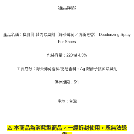
【產品詳情】
） Deodorizing Spray
產品名稱：臭腳掰-鞋內除臭劑（綠茶薄荷／
清新皂香
For Shoes
包装容量：220ml 4.5%
主要成分：綠茶薄荷香料/肥皂香料、Ag 銀離子抗菌除臭劑
保存期限：5年
產地：台灣
⚠️ 本商品為消耗型商品，一經拆封使用，恕無法退