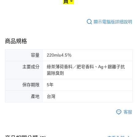
貨。
顯示電腦版詳細說明
商品規格
容量
220ml±4.5％
主要成分
綠茶薄荷香料／肥皂香料、Ag＋銀離子抗
菌除臭劑
保存期限
5年
產地
台灣
客服