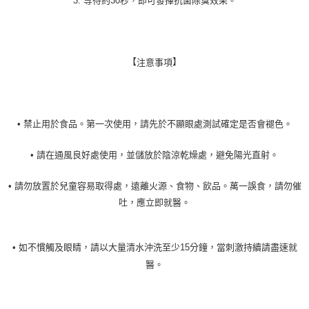
3. 等待約30秒，即可發揮抗菌除臭效果。
【
】
注意事項
• 禁止用於食品。第一次使用，請先於不顯眼處測試確定是否會褪色。
• 請在通風良好處使用，並儲放於陰涼乾燥處，避免陽光直射。
• 請勿放置於兒童容易取得處，遠離火源、食物、飲品。萬一誤食，請勿催
吐，應立即就醫。
• 如不慣觸及眼睛，請以大量清水沖洗至少15分鐘，當刺激持續請盡速就
醫。