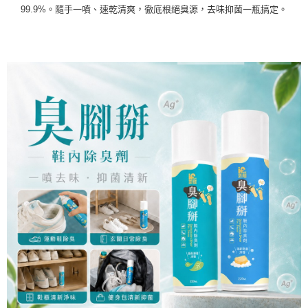
99.9%。隨手一噴、速乾清爽，徹底根絕臭源，去味抑菌一瓶搞定。