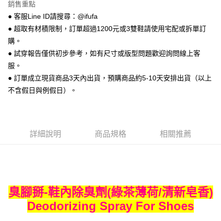
銷售重點
【關於「AFTEE先享後付」】
ATM付款
AFTEE先享後付是「在收到商品之後才付款」的支付方式。 讓您購物簡單
● 客服Line ID請搜尋：@ifufa
便利好安心！
● 超取有材積限制，訂單超過1200元或3雙鞋請使用宅配或拆單訂
１．簡單：不需註冊會員、不需綁卡、不需儲值。
運送方式
２．便利：只要手機號碼，簡訊認證，即可結帳。
購。
３．安心：先確認商品／服務後，再付款。
全家 取貨付款
● 試穿報告僅供初步參考，如有尺寸或版型問題歡迎詢問線上客
每筆NT$70，滿NT$999(含以上)免運費
服。
【「AFTEE先享後付」結帳流程】
１．於結帳方式選擇「AFTEE先享後付」後，將跳轉至「AFTEE先享後付」
● 訂單成立現貨商品3天內出貨，預購商品約5-10天安排出貨（以上
付款後 全家取貨
結帳頁面，進行簡訊認證並確認金額後，即可完成結帳。
不含假日與例假日）。
２．訂單成立數日內，您將收到繳費通知簡訊。
每筆NT$70，滿NT$999(含以上)免運費
３．收到繳費通知簡訊後14天內，點擊此簡訊中的連結，可透過四大超商／
ATM／網路銀行／等多元方式進行付款，方視為交易完成。
7-11 取貨付款
※ 請注意：結帳手續完成當下不需立刻繳費，但若您需要取消訂單，請聯絡
每筆NT$70，滿NT$999(含以上)免運費
購買商品的店家。未經商家同意取消之訂單仍視為有效，需透過AFTEE先享
詳細說明
商品規格
相關推薦
後付繳納相關費用。
付款後 7-11取貨
※ 交易是否成功請以「AFTEE先享後付 」之結帳頁面顯示為準，若有關於
是否繳費成功／繳費後需取消欲退款等相關疑問，請聯繫「AFTEE先享後付
每筆NT$70，滿NT$999(含以上)免運費
客戶支援中心」
https://netprotections.freshdesk.com/support/home
新竹物流宅配
【注意事項】
臭腳掰-鞋內除臭劑(綠茶薄荷/清新皂香)
１．透過由恩沛科技股份有限公司提供之「AFTEE先享後付」服務完成之交
每筆NT$90，滿NT$999(含以上)免運費
易，需依本服務之必要範圍內提供個人資料，並將交易相關給付款項請求債
Deodorizing Spray For Shoes
權轉讓予恩沛科技股份有限公司。
２．關於個人資料處理事宜，請瀏覽以下網址：