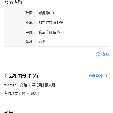
商品規格
鞋面
聚氨酯PU
外底
熱塑性橡膠TPR
中底
真皮乳膠鞋墊
產地
台灣
客服
商品相關分類 (8)
查看全部
Women｜女鞋
平底鞋│懶人鞋
└ 依款式分類
懶人鞋