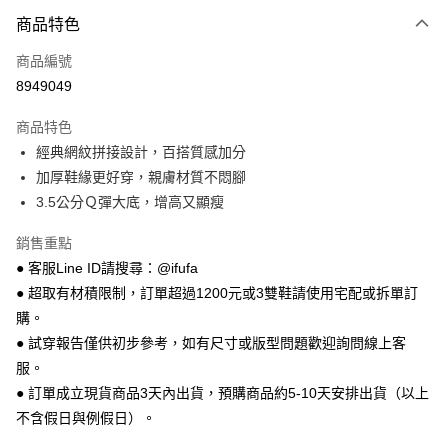
商品特色
LINE Pay
商品編號
Apple Pay
8949049
街口支付
商品特色
悠遊付
經典網紋拼接設計，百搭質感加分
Google Pay
加厚鞋緣更好穿，親膚材質不悶腳
3.5公分Ｑ彈大底，增高又顯瘦
全盈+PAY
銷售重點
AFTEE先享後付
● 客服Line ID請搜尋：@ifufa
相關說明
● 超取有材積限制，訂單超過1200元或3雙鞋請使用宅配或拆單訂
【關於「AFTEE先享後付」】
ATM付款
AFTEE先享後付是「在收到商品之後才付款」的支付方式。 讓您購物簡單
購。
便利好安心！
● 試穿報告僅供初步參考，如有尺寸或版型問題歡迎詢問線上客
１．簡單：不需註冊會員、不需綁卡、不需儲值。
運送方式
２．便利：只要手機號碼，簡訊認證，即可結帳。
服。
３．安心：先確認商品／服務後，再付款。
全家 取貨付款
● 訂單成立現貨商品3天內出貨，預購商品約5-10天安排出貨（以上
每筆NT$70，滿NT$999(含以上)免運費
不含假日與例假日）。
【「AFTEE先享後付」結帳流程】
１．於結帳方式選擇「AFTEE先享後付」後，將跳轉至「AFTEE先享後付」