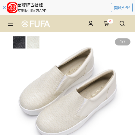
富發牌古著鞋
開啟APP
立刻使用官方APP
0
1
/
7