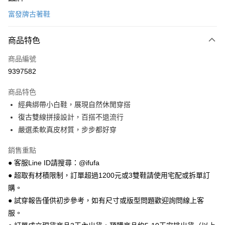
信用卡一次付款
富發牌古著鞋
超商取貨付款
商品特色
LINE Pay
商品編號
Apple Pay
9397582
街口支付
商品特色
悠遊付
經典綁帶小白鞋，展現自然休閒穿搭
Google Pay
復古雙線拼接設計，百搭不退流行
嚴選柔軟真皮材質，步步都好穿
全盈+PAY
銷售重點
AFTEE先享後付
● 客服Line ID請搜尋：@ifufa
相關說明
● 超取有材積限制，訂單超過1200元或3雙鞋請使用宅配或拆單訂
【關於「AFTEE先享後付」】
ATM付款
AFTEE先享後付是「在收到商品之後才付款」的支付方式。 讓您購物簡單
購。
便利好安心！
● 試穿報告僅供初步參考，如有尺寸或版型問題歡迎詢問線上客
１．簡單：不需註冊會員、不需綁卡、不需儲值。
運送方式
２．便利：只要手機號碼，簡訊認證，即可結帳。
服。
３．安心：先確認商品／服務後，再付款。
全家 取貨付款