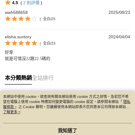
4.5
(
2
則評價
)
wwh588658
2025/08/23
|
全白/25
elisha.suntory
2024/04/04
|
全白/23
好穿

就是可惜沒22跟22.5碼的
本分類熱銷
全站排行
本網站中使用 cookie，欲查詢有關本網站使用 cookie 方式之詳情，及若您不希
熱門標籤
望在電腦上使用 cookie 時應如何變更電腦的 cookie 設定，請參閱本網站「
隱私
權條款
」之 Cookie 聲明。您繼續使用本網站即表示您同意本公司得按本網站使
用條款之 Cookie 聲明使用 cookie。
了解更多 >
我知道了