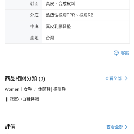
鞋面
真皮、合成皮料
外底
熱塑性橡膠TPR、橡膠RB
中底
真皮乳膠鞋墊
產地
台灣
客服
商品相關分類 (9)
查看全部
Women｜女鞋
休閒鞋│德訓鞋
❚ 冠軍小白鞋特輯
評價
查看全部