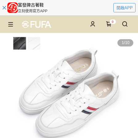
富發牌古著鞋
開啟APP
立刻使用官方APP
0
1
/
10