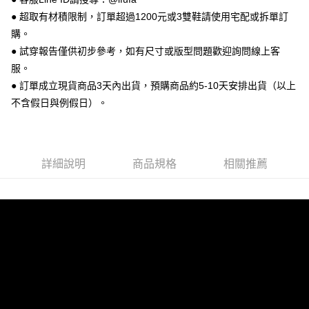
相關說明
● 超取有材積限制，訂單超過1200元或3雙鞋請使用宅配或拆單訂
【關於「AFTEE先享後付」】
ATM付款
AFTEE先享後付是「在收到商品之後才付款」的支付方式。 讓您購物簡單
購。
便利好安心！
● 試穿報告僅供初步參考，如有尺寸或版型問題歡迎詢問線上客
１．簡單：不需註冊會員、不需綁卡、不需儲值。
運送方式
２．便利：只要手機號碼，簡訊認證，即可結帳。
服。
３．安心：先確認商品／服務後，再付款。
全家 取貨付款
● 訂單成立現貨商品3天內出貨，預購商品約5-10天安排出貨（以上
每筆NT$70，滿NT$999(含以上)免運費
不含假日與例假日）。
【「AFTEE先享後付」結帳流程】
１．於結帳方式選擇「AFTEE先享後付」後，將跳轉至「AFTEE先享後付」
付款後 全家取貨
結帳頁面，進行簡訊認證並確認金額後，即可完成結帳。
２．訂單成立數日內，您將收到繳費通知簡訊。
每筆NT$70，滿NT$999(含以上)免運費
３．收到繳費通知簡訊後14天內，點擊此簡訊中的連結，可透過四大超商／
詳細說明
商品規格
相關推薦
ATM／網路銀行／等多元方式進行付款，方視為交易完成。
7-11 取貨付款
※ 請注意：結帳手續完成當下不需立刻繳費，但若您需要取消訂單，請聯絡
每筆NT$70，滿NT$999(含以上)免運費
購買商品的店家。未經商家同意取消之訂單仍視為有效，需透過AFTEE先享
後付繳納相關費用。
付款後 7-11取貨
※ 交易是否成功請以「AFTEE先享後付 」之結帳頁面顯示為準，若有關於
是否繳費成功／繳費後需取消欲退款等相關疑問，請聯繫「AFTEE先享後付
每筆NT$70，滿NT$999(含以上)免運費
客戶支援中心」
https://netprotections.freshdesk.com/support/home
新竹物流宅配
【注意事項】
１．透過由恩沛科技股份有限公司提供之「AFTEE先享後付」服務完成之交
每筆NT$90，滿NT$999(含以上)免運費
易，需依本服務之必要範圍內提供個人資料，並將交易相關給付款項請求債
權轉讓予恩沛科技股份有限公司。
海外宅配
查看運費