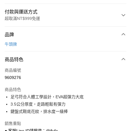
付款與運送方式
超取滿NT$999免運
付款方式
品牌
信用卡一次付款
牛頭牌
超商取貨付款
商品特色
LINE Pay
商品編號
Apple Pay
9609276
街口支付
商品特色
悠遊付
足弓符合人體工學設計，EVA超彈力大底
Google Pay
3.5公分厚度，走路輕鬆有彈力
鍵盤式鞋底花紋，排水度一級棒
全盈+PAY
銷售重點
AFTEE先享後付
● 客服Line ID請搜尋：@ifufa