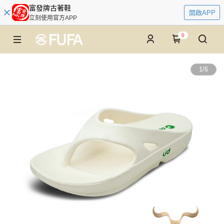
富發牌古著鞋
開啟APP
立刻使用官方APP
0
1
/
6