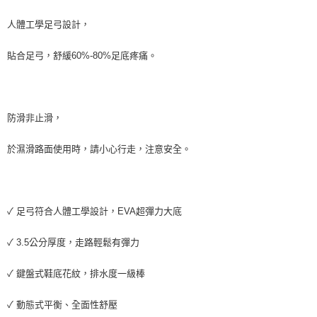
人體工學足弓設計，
貼合足弓，舒緩60%-80%足底疼痛。
防滑非止滑，
於濕滑路面使用時，請小心行走，注意安全。
✓ 足弓符合人體工學設計，EVA超彈力大底
✓ 3.5公分厚度，走路輕鬆有彈力
✓ 鍵盤式鞋底花紋，排水度一級棒
✓ 動態式平衡、全面性舒壓