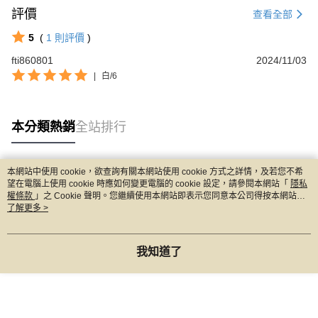
評價
查看全部
5
(
1
則評價
)
fti860801
2024/11/03
|
白/6
本分類熱銷
全站排行
本網站中使用 cookie，欲查詢有關本網站使用 cookie 方式之詳情，及若您不希
熱門標籤
望在電腦上使用 cookie 時應如何變更電腦的 cookie 設定，請參閱本網站「
隱私
權條款
」之 Cookie 聲明。您繼續使用本網站即表示您同意本公司得按本網站使
用條款之 Cookie 聲明使用 cookie。
了解更多 >
我知道了