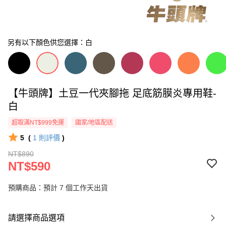
另有以下顏色供您選擇：白
【牛頭牌】土豆一代夾腳拖 足底筋膜炎專用鞋-
白
超取滿NT$999免運
國家/地區配送
5
(
1
則評價
)
NT$890
NT$590
預購商品：預計 7 個工作天出貨
請選擇商品選項