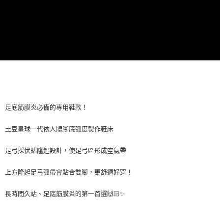
２．關於個人資料處理事宜，請瀏覽以下網址：
https://aftee.tw/terms/#terms3
３．未成年的使用者請事先徵得法定代理人或監護人之同意方可使用
「AFTEE先享後付」，若未經同意申辦者引起之損失，本公司不負相關責
任。
４．使用「AFTEE先享後付」時，將依據個別帳號之用戶狀況，依本公司即
時審查核予不同之上限額度；若仍有額度不足之情形，本公司將視審查結果
請求用戶進行身份認證。
５．嚴禁一人註冊多個帳號或使用他人資訊註冊。若發現惡意使用之情形，
恩沛科技股份有限公司將有權停止該用戶之使用額度並採取法律行動。
足底筋膜炎必備的專用鞋款！
土豆星球一代依人體腳底弧度製作鞋床
足弓採伏貼隆起設計，使足弓區形成空氣帶
上方隆起足弓弧帶會貼合雙腳，更舒適好穿！
長時間久站、足底筋膜炎的第一首選🙌🏻✨