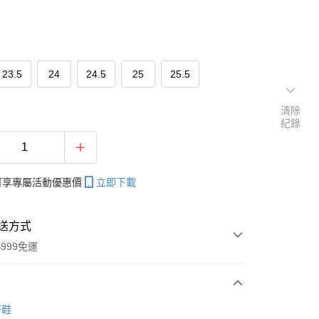
23.5
24
24.5
25
25.5
清除
紀錄
帳可享專屬活動優惠價
立即下載
送方式
999免運
次付款
著鞋