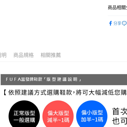
【「AFT
每筆NT$7
１．於結帳
商品相關分
付」結帳
付款後 全
２．訂單
Women
３．收到繳
分享
每筆NT$7
／ATM／
└ 依款式
※ 請注意
7-11 取
絡購買商品
└ 依顏色
先享後付
每筆NT$7
新品上市
※ 交易是
是否繳費成
付款後 7-
說明
商品規格
相關推薦
└ 依底高
付客戶支
每筆NT$7
【注意事
新竹物流
１．透過由
交易，需
每筆NT$9
求債權轉
２．關於
海外宅配
https://aft
３．未成
「AFTE
任。
４．使用「
即時審查
結果請求