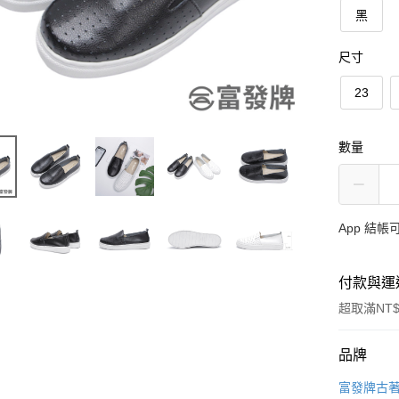
黑
尺寸
23
數量
App 結
付款與運
超取滿NT$
付款方式
品牌
信用卡一
富發牌古