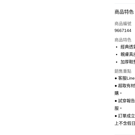
超商取貨
商品特色
LINE Pay
商品編號
Apple Pay
9667144
商品特色
街口支付
經典透
悠遊付
親膚真
加厚鞋
Google Pa
銷售重點
全盈+PAY
● 客服Lin
AFTEE先
● 超取有
相關說明
購。
【關於「A
● 試穿報
ATM付款
AFTEE
服。
便利好安
１．簡單
● 訂單成
２．便利
運送方式
上不含假
３．安心
全家 取貨