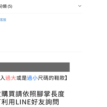
EE先享後付」結帳流程】
0，滿NT$999(含以上)免運費
方式選擇「AFTEE先享後付」後，將跳轉至「AFTEE先享後
類 (5)
頁面，進行簡訊認證並確認金額後，即可完成結帳。
家取貨
成立數日內，您將收到繳費通知簡訊。
｜女鞋
平底鞋│懶人鞋
費通知簡訊後14天內，點擊此簡訊中的連結，可透過四大超商
客服
0，滿NT$999(含以上)免運費
網路銀行／等多元方式進行付款，方視為交易完成。
分類
懶人鞋
：結帳手續完成當下不需立刻繳費，但若您需要取消訂單，請聯
貨付款
的店家。未經商家同意取消之訂單仍視為有效，需透過AFTEE
分類
黑色 Black
繳納相關費用。
0，滿NT$999(含以上)免運費
否成功請以「AFTEE先享後付 」之結帳頁面顯示為準，若有關於
功／繳費後需取消欲退款等相關疑問，請聯繫「AFTEE先享後
11取貨
分類
2.5-3公分
援中心」
https://netprotections.freshdesk.com/support/home
0，滿NT$999(含以上)免運費
項】
宅配
恩沛科技股份有限公司提供之「AFTEE先享後付」服務完成之
依本服務之必要範圍內提供個人資料，並將交易相關給付款項請
0，滿NT$999(含以上)免運費
讓予恩沛科技股份有限公司。
個人資料處理事宜，請瀏覽以下網址：
查看運費
ee.tw/terms/#terms3
年的使用者請事先徵得法定代理人或監護人之同意方可使用
E先享後付」，若未經同意申辦者引起之損失，本公司不負相關責
AFTEE先享後付」時，將依據個別帳號之用戶狀況，依本公司
核予不同之上限額度；若仍有額度不足之情形，本公司將視審查
用戶進行身份認證。