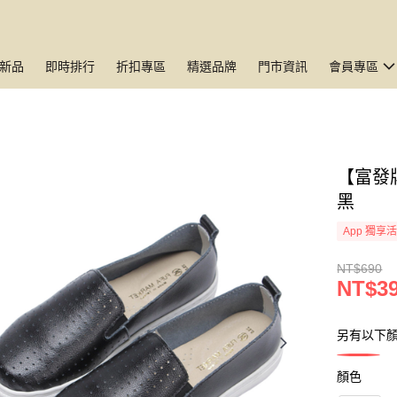
新品
即時排行
折扣專區
精選品牌
門市資訊
會員專區
【富發牌
黑
App 獨享
NT$690
NT$3
另有以下
顏色