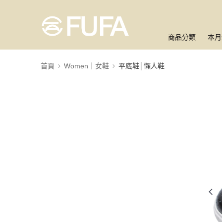
商品分類
本月
首頁
Women｜女鞋
平底鞋│懶人鞋