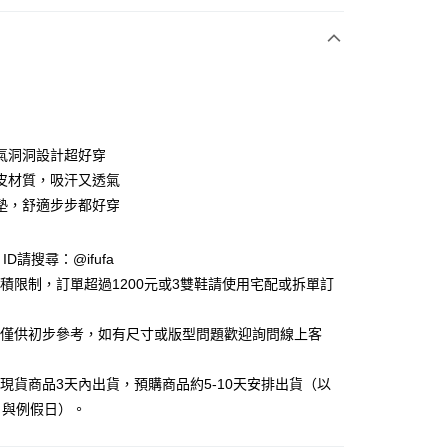
付款
氣洞洞設計超好穿
皮材質，吸汗又透氣
墊，舒適步步都好穿
y
e ID請搜尋：@ifufa
享後付
材積限制，訂單超過1200元或3雙鞋請使用宅配或拆單訂
FTEE先享後付」】
告僅供初步參考，如有尺寸或版型問題歡迎詢問線上客
先享後付是「在收到商品之後才付款」的支付方式。 讓您購物簡單
心！
：不需註冊會員、不需綁卡、不需儲值。
立現貨商品3天內出貨，預購商品約5-10天安排出貨（以
：只要手機號碼，簡訊認證，即可結帳。
日與例假日）。
：先確認商品／服務後，再付款。
付款