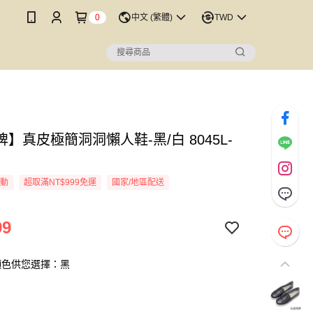
0
中文 (繁體)
TWD
】真皮極簡洞洞懶人鞋-黑/白 8045L-
活動
超取滿NT$999免運
國家/地區配送
99
顏色供您選擇：黑