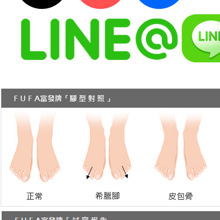
５．嚴禁
形，恩沛
動。