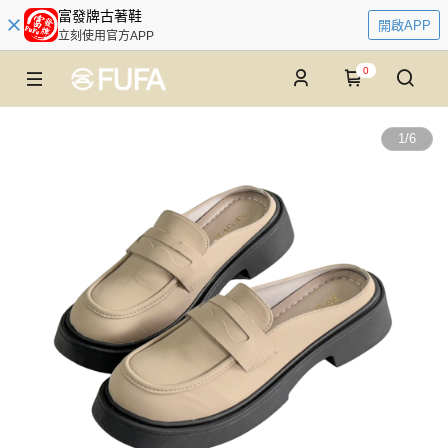
富發牌古著鞋
開啟APP
立刻使用官方APP
0
1
/
6