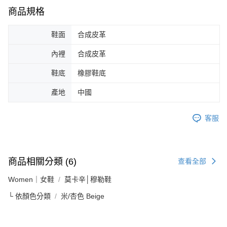
商品規格
鞋面
合成皮革
內裡
合成皮革
鞋底
橡膠鞋底
產地
中國
客服
商品相關分類 (6)
查看全部
Women｜女鞋
莫卡辛│穆勒鞋
└ 依顏色分類
米/杏色 Beige