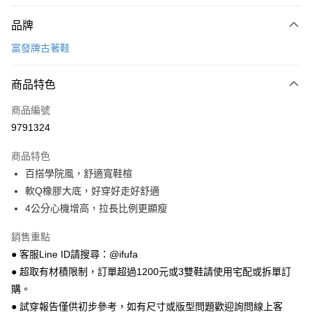
付款方式
品牌
信用卡一次付款
富發牌古著鞋
超商取貨付款
商品特色
LINE Pay
商品編號
Apple Pay
9791324
街口支付
商品特色
悠遊付
百搭學院風，舒適寬鞋楦
Google Pay
軟Q橡膠大底，好穿好走好舒適
4公分心機增高，拉長比例更顯瘦
全盈+PAY
銷售重點
AFTEE先享後付
● 客服Line ID請搜尋：@ifufa
相關說明
● 超取有材積限制，訂單超過1200元或3雙鞋請使用宅配或拆單訂
【關於「AFTEE先享後付」】
ATM付款
AFTEE先享後付是「在收到商品之後才付款」的支付方式。 讓您購物簡單
購。
便利好安心！
● 試穿報告僅供初步參考，如有尺寸或版型問題歡迎詢問線上客
１．簡單：不需註冊會員、不需綁卡、不需儲值。