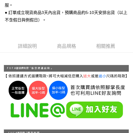
運送方式
２．便利：只要手機號碼，簡訊認證，即可結帳。
服。
３．安心：先確認商品／服務後，再付款。
全家 取貨付款
● 訂單成立現貨商品3天內出貨，預購商品約5-10天安排出貨（以上
每筆NT$70，滿NT$999(含以上)免運費
不含假日與例假日）。
【「AFTEE先享後付」結帳流程】
１．於結帳方式選擇「AFTEE先享後付」後，將跳轉至「AFTEE先享後付」
付款後 全家取貨
結帳頁面，進行簡訊認證並確認金額後，即可完成結帳。
２．訂單成立數日內，您將收到繳費通知簡訊。
每筆NT$70，滿NT$999(含以上)免運費
３．收到繳費通知簡訊後14天內，點擊此簡訊中的連結，可透過四大超商／
詳細說明
商品規格
相關推薦
ATM／網路銀行／等多元方式進行付款，方視為交易完成。
7-11 取貨付款
※ 請注意：結帳手續完成當下不需立刻繳費，但若您需要取消訂單，請聯絡
每筆NT$70，滿NT$999(含以上)免運費
購買商品的店家。未經商家同意取消之訂單仍視為有效，需透過AFTEE先享
後付繳納相關費用。
付款後 7-11取貨
※ 交易是否成功請以「AFTEE先享後付 」之結帳頁面顯示為準，若有關於
是否繳費成功／繳費後需取消欲退款等相關疑問，請聯繫「AFTEE先享後付
每筆NT$70，滿NT$999(含以上)免運費
客戶支援中心」
https://netprotections.freshdesk.com/support/home
新竹物流宅配
【注意事項】
１．透過由恩沛科技股份有限公司提供之「AFTEE先享後付」服務完成之交
每筆NT$90，滿NT$999(含以上)免運費
易，需依本服務之必要範圍內提供個人資料，並將交易相關給付款項請求債
權轉讓予恩沛科技股份有限公司。
海外宅配
查看運費
２．關於個人資料處理事宜，請瀏覽以下網址：
https://aftee.tw/terms/#terms3
３．未成年的使用者請事先徵得法定代理人或監護人之同意方可使用
「AFTEE先享後付」，若未經同意申辦者引起之損失，本公司不負相關責
任。