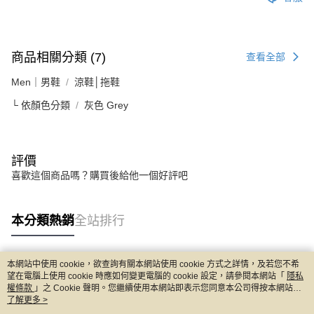
商品相關分類 (7)
查看全部
Men｜男鞋
涼鞋│拖鞋
└ 依顏色分類
灰色 Grey
評價
喜歡這個商品嗎？購買後給他一個好評吧
本分類熱銷
全站排行
本網站中使用 cookie，欲查詢有關本網站使用 cookie 方式之詳情，及若您不希
熱門標籤
望在電腦上使用 cookie 時應如何變更電腦的 cookie 設定，請參閱本網站「
隱私
權條款
」之 Cookie 聲明。您繼續使用本網站即表示您同意本公司得按本網站使
用條款之 Cookie 聲明使用 cookie。
了解更多 >