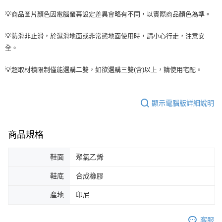
💡商品圖片顏色因電腦螢幕設定差異會略有不同，以實際商品顏色為準。
💡防滑非止滑，於濕滑地面或非常態地面使用時，請小心行走，注意安
全。
💡超取材積限制僅能選購二雙，如欲選購三雙(含)以上，請使用宅配。
顯示電腦版詳細說明
商品規格
鞋面
聚氯乙烯
鞋底
合成橡膠
產地
印尼
客服