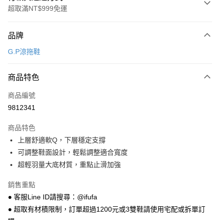
超取滿NT$999免運
付款方式
品牌
信用卡一次付款
G.P涼拖鞋
超商取貨付款
商品特色
LINE Pay
商品編號
Apple Pay
9812341
街口支付
商品特色
悠遊付
上層舒適軟Q，下層穩定支撐
Google Pay
可調整鞋面設計，輕鬆調整適合寬度
超輕羽量大底材質，重點止滑加強
全盈+PAY
銷售重點
AFTEE先享後付
● 客服Line ID請搜尋：@ifufa
相關說明
● 超取有材積限制，訂單超過1200元或3雙鞋請使用宅配或拆單訂
【關於「AFTEE先享後付」】
ATM付款
AFTEE先享後付是「在收到商品之後才付款」的支付方式。 讓您購物簡單