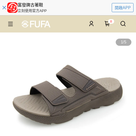
富發牌古著鞋
開啟APP
立刻使用官方APP
0
1
/
5