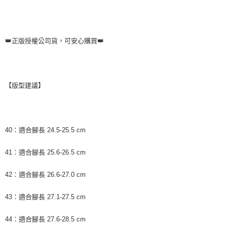
「AFTEE先享後付」，若未經同意申辦者引起之損失，本公司不負相關責
任。
４．使用「AFTEE先享後付」時，將依據個別帳號之用戶狀況，依本公司即
時審查核予不同之上限額度；若仍有額度不足之情形，本公司將視審查結果
👑正版授權公司貨，可安心購買👑
請求用戶進行身份認證。
５．嚴禁一人註冊多個帳號或使用他人資訊註冊。若發現惡意使用之情形，
恩沛科技股份有限公司將有權停止該用戶之使用額度並採取法律行動。
【版型建議】
40：適合腳長 24.5-25.5 cm
41：適合腳長 25.6-26.5 cm
42：適合腳長 26.6-27.0 cm
43：適合腳長 27.1-27.5 cm
44：適合腳長 27.6-28.5 cm