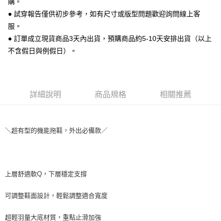
購。
便利好安心！
● 試穿報告僅供初步參考，如有尺寸或版型問題歡迎詢問線上客
１．簡單：不需註冊會員、不需綁卡、不需儲值。
運送方式
２．便利：只要手機號碼，簡訊認證，即可結帳。
服。
３．安心：先確認商品／服務後，再付款。
全家 取貨付款
● 訂單成立現貨商品3天內出貨，預購商品約5-10天安排出貨（以上
每筆NT$70，滿NT$999(含以上)免運費
不含假日與例假日）。
【「AFTEE先享後付」結帳流程】
１．於結帳方式選擇「AFTEE先享後付」後，將跳轉至「AFTEE先享後付」
付款後 全家取貨
結帳頁面，進行簡訊認證並確認金額後，即可完成結帳。
２．訂單成立數日內，您將收到繳費通知簡訊。
每筆NT$70，滿NT$999(含以上)免運費
３．收到繳費通知簡訊後14天內，點擊此簡訊中的連結，可透過四大超商／
詳細說明
商品規格
相關推薦
ATM／網路銀行／等多元方式進行付款，方視為交易完成。
7-11 取貨付款
※ 請注意：結帳手續完成當下不需立刻繳費，但若您需要取消訂單，請聯絡
每筆NT$70，滿NT$999(含以上)免運費
購買商品的店家。未經商家同意取消之訂單仍視為有效，需透過AFTEE先享
後付繳納相關費用。
＼超有型的機能拖鞋，外出必備款／
付款後 7-11取貨
※ 交易是否成功請以「AFTEE先享後付 」之結帳頁面顯示為準，若有關於
是否繳費成功／繳費後需取消欲退款等相關疑問，請聯繫「AFTEE先享後付
每筆NT$70，滿NT$999(含以上)免運費
客戶支援中心」
https://netprotections.freshdesk.com/support/home
新竹物流宅配
【注意事項】
上層舒適軟Q，下層穩定支撐
１．透過由恩沛科技股份有限公司提供之「AFTEE先享後付」服務完成之交
每筆NT$90，滿NT$999(含以上)免運費
易，需依本服務之必要範圍內提供個人資料，並將交易相關給付款項請求債
權轉讓予恩沛科技股份有限公司。
海外宅配
查看運費
可調整鞋面設計，輕鬆調整適合寬度
２．關於個人資料處理事宜，請瀏覽以下網址：
https://aftee.tw/terms/#terms3
超輕羽量大底材質，重點止滑加強
３．未成年的使用者請事先徵得法定代理人或監護人之同意方可使用