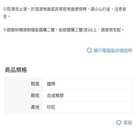
💡防滑非止滑，於濕滑地面或非常態地面使用時，請小心行走，注意安
全。
💡超取材積限制僅能選購二雙，如欲選購三雙(含)以上，請使用宅配。
顯示電腦版詳細說明
商品規格
鞋面
織帶
鞋底
合成橡膠
產地
印尼
客服