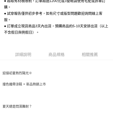
● 超取有材積限制，訂單超過1200元或3雙鞋請使用宅配或拆單訂
便利好安心！
購。
１．簡單：不需註冊會員、不需綁卡、不需儲值。
運送方式
２．便利：只要手機號碼，簡訊認證，即可結帳。
● 試穿報告僅供初步參考，如有尺寸或版型問題歡迎詢問線上客
３．安心：先確認商品／服務後，再付款。
全家 取貨付款
服。
每筆NT$70，滿NT$999(含以上)免運費
● 訂單成立現貨商品3天內出貨，預購商品約5-10天安排出貨（以上
【「AFTEE先享後付」結帳流程】
１．於結帳方式選擇「AFTEE先享後付」後，將跳轉至「AFTEE先享後付」
不含假日與例假日）。
付款後 全家取貨
結帳頁面，進行簡訊認證並確認金額後，即可完成結帳。
２．訂單成立數日內，您將收到繳費通知簡訊。
每筆NT$70，滿NT$999(含以上)免運費
３．收到繳費通知簡訊後14天內，點擊此簡訊中的連結，可透過四大超商／
ATM／網路銀行／等多元方式進行付款，方視為交易完成。
7-11 取貨付款
※ 請注意：結帳手續完成當下不需立刻繳費，但若您需要取消訂單，請聯絡
詳細說明
商品規格
相關推薦
每筆NT$70，滿NT$999(含以上)免運費
購買商品的店家。未經商家同意取消之訂單仍視為有效，需透過AFTEE先享
後付繳納相關費用。
付款後 7-11取貨
※ 交易是否成功請以「AFTEE先享後付 」之結帳頁面顯示為準，若有關於
是否繳費成功／繳費後需取消欲退款等相關疑問，請聯繫「AFTEE先享後付
迎接初夏熱烈陽光🌞
每筆NT$70，滿NT$999(含以上)免運費
客戶支援中心」
https://netprotections.freshdesk.com/support/home
新竹物流宅配
撞色織帶涼鞋 × 新品熱銷上市
【注意事項】
１．透過由恩沛科技股份有限公司提供之「AFTEE先享後付」服務完成之交
每筆NT$90，滿NT$999(含以上)免運費
易，需依本服務之必要範圍內提供個人資料，並將交易相關給付款項請求債
權轉讓予恩沛科技股份有限公司。
海外宅配
查看運費
２．關於個人資料處理事宜，請瀏覽以下網址：
夏天總是悶濕難耐？
https://aftee.tw/terms/#terms3
３．未成年的使用者請事先徵得法定代理人或監護人之同意方可使用