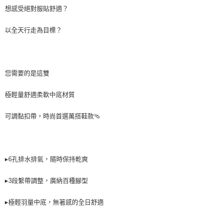
想感受絕對服貼舒適？
「AFTEE先享後付」，若未經同意申辦者引起之損失，本公司不負相關責
任。
４．使用「AFTEE先享後付」時，將依據個別帳號之用戶狀況，依本公司即
以全天行走為目標？
時審查核予不同之上限額度；若仍有額度不足之情形，本公司將視審查結果
請求用戶進行身份認證。
５．嚴禁一人註冊多個帳號或使用他人資訊註冊。若發現惡意使用之情形，
恩沛科技股份有限公司將有權停止該用戶之使用額度並採取法律行動。
您需要的是這雙
極輕量舒適柔軟中底材質
可調黏扣帶，時尚首選萬搭鞋款🩴
▸6孔排水排氣，隨時保持乾爽
▸3段繫帶調整，廣納百種腳型
▸極輕羽量中底，無著感的全日舒適