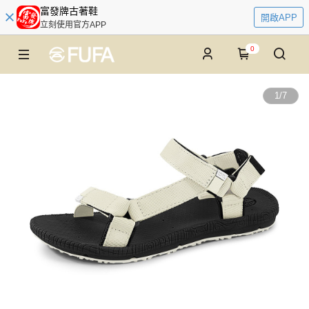
富發牌古著鞋
開啟APP
立刻使用官方APP
0
1
/
7