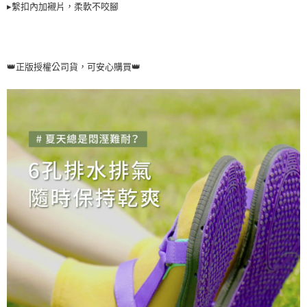
▸繫扣內加襯片，柔軟不咬腳
👑正版授權公司貨，可安心購買👑