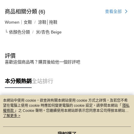
商品相關分類 (6)
查看全部
Women｜女鞋
涼鞋│拖鞋
└ 依顏色分類
米/杏色 Beige
評價
喜歡這個商品嗎？購買後給他一個好評吧
本分類熱銷
全站排行
本網站中使用 cookie，欲查詢有關本網站使用 cookie 方式之詳情，及若您不希
熱門標籤
望在電腦上使用 cookie 時應如何變更電腦的 cookie 設定，請參閱本網站「
隱私
權條款
」之 Cookie 聲明。您繼續使用本網站即表示您同意本公司得按本網站使
用條款之 Cookie 聲明使用 cookie。
了解更多 >