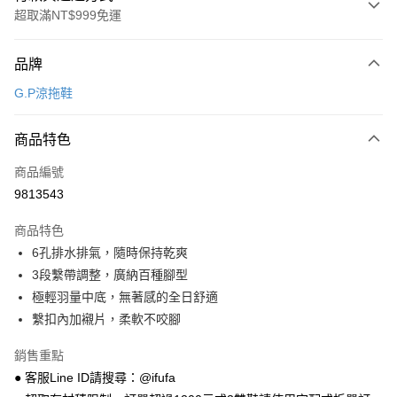
超取滿NT$999免運
付款方式
品牌
信用卡一次付款
G.P涼拖鞋
超商取貨付款
商品特色
LINE Pay
商品編號
Apple Pay
9813543
街口支付
商品特色
悠遊付
6孔排水排氣，隨時保持乾爽
Google Pay
3段繫帶調整，廣納百種腳型
極輕羽量中底，無著感的全日舒適
全盈+PAY
繫扣內加襯片，柔軟不咬腳
AFTEE先享後付
銷售重點
相關說明
● 客服Line ID請搜尋：@ifufa
【關於「AFTEE先享後付」】
ATM付款
AFTEE先享後付是「在收到商品之後才付款」的支付方式。 讓您購物簡單