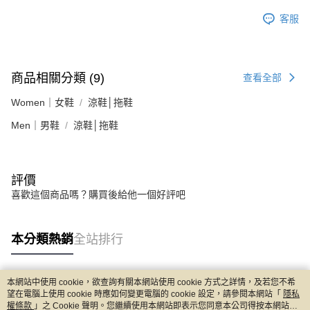
客服
商品相關分類 (9)
查看全部
Women｜女鞋
涼鞋│拖鞋
Men｜男鞋
涼鞋│拖鞋
評價
喜歡這個商品嗎？購買後給他一個好評吧
本分類熱銷
全站排行
本網站中使用 cookie，欲查詢有關本網站使用 cookie 方式之詳情，及若您不希
熱門標籤
望在電腦上使用 cookie 時應如何變更電腦的 cookie 設定，請參閱本網站「
隱私
權條款
」之 Cookie 聲明。您繼續使用本網站即表示您同意本公司得按本網站使