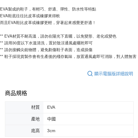
EVA製成的鞋子，有輕巧、舒適、彈性、防水性等特點
EVA鞋底往往比皮革或橡膠來得軟
而且EVA鞋比皮革或橡膠更輕，穿著起來感覺更舒適！
** EVA材質不耐高溫，請勿在陽光下直曬，以免變形、老化或變色
** 請用30度以下水溫清洗，置於陰涼通風處曬乾即可
** 請勿接觸尖銳物體，避免劃傷鞋子表面，造成損傷
** 鞋子採現貨製作會有生產後的殘存氣味，放置通風處即可消除，對人體無害
顯示電腦版詳細說明
商品規格
材質
EVA
產地
中國
底高
3cm