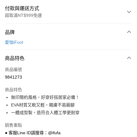
付款與運送方式
超取滿NT$999免運
付款方式
品牌
信用卡一次付款
愛咖iFoot
超商取貨付款
商品特色
LINE Pay
商品編號
Apple Pay
9841273
街口支付
商品特色
悠遊付
無印簡約風格，好穿好搭居家必備！
Google Pay
EVA材質又軟又輕，親膚不易磨腳
一體成型製，造符合人體工學更耐穿
全盈+PAY
銷售重點
AFTEE先享後付
● 客服Line ID請搜尋：@ifufa
相關說明