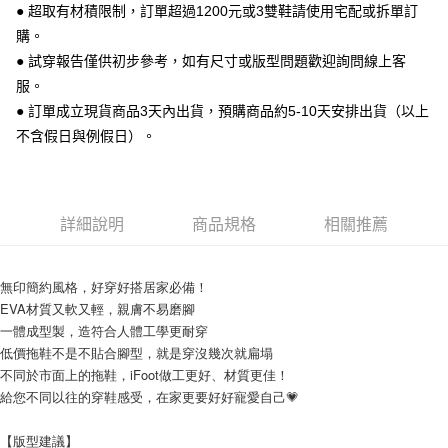
● 超取有材積限制，訂單超過1200元或3雙鞋請使用宅配或拆單訂
【關於「AFTEE先享後付」】
ATM付款
AFTEE先享後付是「在收到商品之後才付款」的支付方式。 讓您購物簡單
購。
便利好安心！
● 試穿報告僅供初步參考，如有尺寸或版型問題歡迎詢問線上客
１．簡單：不需註冊會員、不需綁卡、不需儲值。
運送方式
２．便利：只要手機號碼，簡訊認證，即可結帳。
服。
３．安心：先確認商品／服務後，再付款。
全家 取貨付款
● 訂單成立現貨商品3天內出貨，預購商品約5-10天安排出貨（以上
每筆NT$70，滿NT$999(含以上)免運費
不含假日與例假日）。
【「AFTEE先享後付」結帳流程】
１．於結帳方式選擇「AFTEE先享後付」後，將跳轉至「AFTEE先享後付」
付款後 全家取貨
結帳頁面，進行簡訊認證並確認金額後，即可完成結帳。
２．訂單成立數日內，您將收到繳費通知簡訊。
每筆NT$70，滿NT$999(含以上)免運費
３．收到繳費通知簡訊後14天內，點擊此簡訊中的連結，可透過四大超商／
詳細說明
商品規格
相關推薦
ATM／網路銀行／等多元方式進行付款，方視為交易完成。
7-11 取貨付款
※ 請注意：結帳手續完成當下不需立刻繳費，但若您需要取消訂單，請聯絡
每筆NT$70，滿NT$999(含以上)免運費
購買商品的店家。未經商家同意取消之訂單仍視為有效，需透過AFTEE先享
後付繳納相關費用。
無印簡約風格，好穿好搭居家必備！
付款後 7-11取貨
※ 交易是否成功請以「AFTEE先享後付 」之結帳頁面顯示為準，若有關於
EVA材質又軟又輕，親膚不易磨腳
是否繳費成功／繳費後需取消欲退款等相關疑問，請聯繫「AFTEE先享後付
每筆NT$70，滿NT$999(含以上)免運費
一體成型製，造符合人體工學更耐穿
客戶支援中心」
https://netprotections.freshdesk.com/support/home
低價拖鞋不是不貼合腳型，就是穿沒幾次就扁塌
新竹物流宅配
不同於市面上的拖鞋，iFoot做工更好、材質更佳！
【注意事項】
１．透過由恩沛科技股份有限公司提供之「AFTEE先享後付」服務完成之交
每筆NT$90，滿NT$999(含以上)免運費
給您不同以往的穿鞋感受，在家更要好好寵愛自己💗
易，需依本服務之必要範圍內提供個人資料，並將交易相關給付款項請求債
權轉讓予恩沛科技股份有限公司。
海外宅配
查看運費
【版型建議】
２．關於個人資料處理事宜，請瀏覽以下網址：