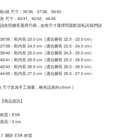
https://aftee.tw/terms/#terms3
３．未成年的使用者請事先徵得法定代理人或監護人之同意方可使用
粉/綠 尺寸：35/36、37/38、39/40
「AFTEE先享後付」，若未經同意申辦者引起之損失，本公司不負相關責
灰 尺寸：40/41、42/43、44/45
任。
請依照腳長選擇尺碼，如有尺寸選擇問題歡迎私訊我們🙌
４．使用「AFTEE先享後付」時，將依據個別帳號之用戶狀況，依本公司即
時審查核予不同之上限額度；若仍有額度不足之情形，本公司將視審查結果
35/36：鞋內長 23.0 cm（適合腳長 22.5 - 23.0 cm）
請求用戶進行身份認證。
５．嚴禁一人註冊多個帳號或使用他人資訊註冊。若發現惡意使用之情形，
37/38：鞋內長 24.0 cm（適合腳長 23.5 - 24.0 cm）
恩沛科技股份有限公司將有權停止該用戶之使用額度並採取法律行動。
39/40：鞋內長 25.0 cm（適合腳長 24.5 - 25.0 cm）
40/41：鞋內長 25.5 cm（適合腳長 25.0 - 25.5 cm）
42/43：鞋內長 26.5 cm（適合腳長 26.0 - 26.5 cm）
44/45：鞋內長 27.0 cm（適合腳長 26.5 - 27.0 cm）
( 尺寸皆為手工測量，略有誤差約±5mm )
【商品資訊】
材質 / EVA
底高 / 3 cm
🚩 關於 EVA 材質