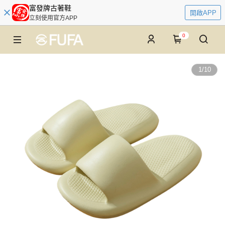
富發牌古著鞋
開啟APP
立刻使用官方APP
0
1
/
10