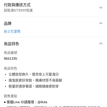
付款與運送方式
超取滿NT$999免運
付款方式
品牌
信用卡一次付款
迪士尼童鞋
超商取貨付款
商品特色
LINE Pay
商品編號
Apple Pay
9841335
街口支付
商品特色
悠遊付
立體造型飾片，寶貝穿上可愛滿分
Google Pay
魔鬼氈更好穿脫，親膚材質不易磨腳
輕量舒適穿著感，細緻縫線更耐穿
全盈+PAY
銷售重點
AFTEE先享後付
● 客服Line ID請搜尋：@ifufa
相關說明