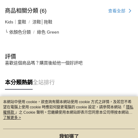
商品相關分類 (6)
查看全部
Kids｜童鞋
涼鞋│拖鞋
└ 依顏色分類
綠色 Green
評價
喜歡這個商品嗎？購買後給他一個好評吧
本分類熱銷
全站排行
本網站中使用 cookie，欲查詢有關本網站使用 cookie 方式之詳情，及若您不希
熱門標籤
望在電腦上使用 cookie 時應如何變更電腦的 cookie 設定，請參閱本網站「
隱私
權條款
」之 Cookie 聲明。您繼續使用本網站即表示您同意本公司得按本網站使
用條款之 Cookie 聲明使用 cookie。
了解更多 >
我知道了