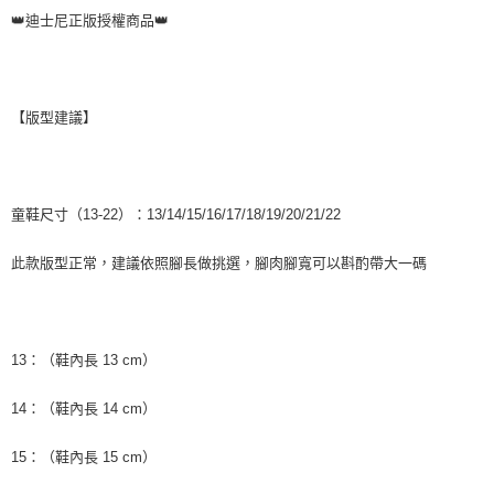
https://aftee.tw/terms/#terms3
👑迪士尼正版授權商品👑
３．未成年的使用者請事先徵得法定代理人或監護人之同意方可使用
「AFTEE先享後付」，若未經同意申辦者引起之損失，本公司不負相關責
任。
４．使用「AFTEE先享後付」時，將依據個別帳號之用戶狀況，依本公司即
時審查核予不同之上限額度；若仍有額度不足之情形，本公司將視審查結果
【版型建議】
請求用戶進行身份認證。
５．嚴禁一人註冊多個帳號或使用他人資訊註冊。若發現惡意使用之情形，
恩沛科技股份有限公司將有權停止該用戶之使用額度並採取法律行動。
童鞋尺寸（13-22）：13/14/15/16/17/18/19/20/21/22
此款版型正常，建議依照腳長做挑選，腳肉腳寬可以斟酌帶大一碼
13：（鞋內長 13 cm）
14：（鞋內長 14 cm）
15：（鞋內長 15 cm）