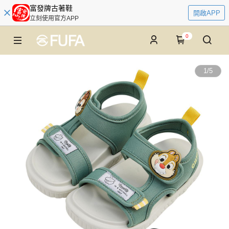
富發牌古著鞋
開啟APP
立刻使用官方APP
0
1
/
5