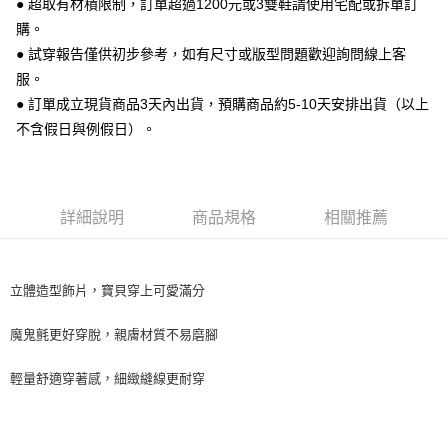
● 超取有材積限制，訂單超過1200元或3雙鞋請使用宅配或拆單訂
【關於「AFTEE先享後付」】
ATM付款
AFTEE先享後付是「在收到商品之後才付款」的支付方式。 讓您購物簡單
購。
便利好安心！
● 試穿報告僅供初步參考，如有尺寸或版型問題歡迎詢問線上客
１．簡單：不需註冊會員、不需綁卡、不需儲值。
運送方式
２．便利：只要手機號碼，簡訊認證，即可結帳。
服。
３．安心：先確認商品／服務後，再付款。
全家 取貨付款
● 訂單成立現貨商品3天內出貨，預購商品約5-10天安排出貨（以上
每筆NT$70，滿NT$999(含以上)免運費
不含假日與例假日）。
【「AFTEE先享後付」結帳流程】
１．於結帳方式選擇「AFTEE先享後付」後，將跳轉至「AFTEE先享後付」
付款後 全家取貨
結帳頁面，進行簡訊認證並確認金額後，即可完成結帳。
２．訂單成立數日內，您將收到繳費通知簡訊。
每筆NT$70，滿NT$999(含以上)免運費
３．收到繳費通知簡訊後14天內，點擊此簡訊中的連結，可透過四大超商／
詳細說明
商品規格
相關推薦
ATM／網路銀行／等多元方式進行付款，方視為交易完成。
7-11 取貨付款
※ 請注意：結帳手續完成當下不需立刻繳費，但若您需要取消訂單，請聯絡
每筆NT$70，滿NT$999(含以上)免運費
購買商品的店家。未經商家同意取消之訂單仍視為有效，需透過AFTEE先享
後付繳納相關費用。
立體造型飾片，寶貝穿上可愛滿分
付款後 7-11取貨
※ 交易是否成功請以「AFTEE先享後付 」之結帳頁面顯示為準，若有關於
是否繳費成功／繳費後需取消欲退款等相關疑問，請聯繫「AFTEE先享後付
每筆NT$70，滿NT$999(含以上)免運費
客戶支援中心」
https://netprotections.freshdesk.com/support/home
魔鬼氈更好穿脫，親膚材質不易磨腳
新竹物流宅配
【注意事項】
輕量舒適穿著感，細緻縫線更耐穿
１．透過由恩沛科技股份有限公司提供之「AFTEE先享後付」服務完成之交
每筆NT$90，滿NT$999(含以上)免運費
易，需依本服務之必要範圍內提供個人資料，並將交易相關給付款項請求債
權轉讓予恩沛科技股份有限公司。
海外宅配
查看運費
２．關於個人資料處理事宜，請瀏覽以下網址：