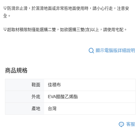
💡防滑非止滑，於濕滑地面或非常態地面使用時，請小心行走，注意安
全。
💡超取材積限制僅能選購二雙，如欲選購三雙(含)以上，請使用宅配。
顯示電腦版詳細說明
商品規格
鞋面
佳積布
外底
EVA醋酸乙烯酯
產地
台灣
客服