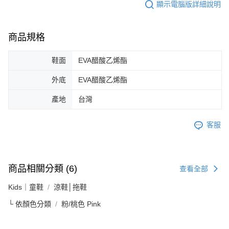
顯示電腦版詳細說明
商品規格
鞋面
EVA醋酸乙烯酯
外底
EVA醋酸乙烯酯
產地
台灣
客服
商品相關分類 (6)
查看全部
Kids｜童鞋
涼鞋│拖鞋
└ 依顏色分類
粉/桃色 Pink