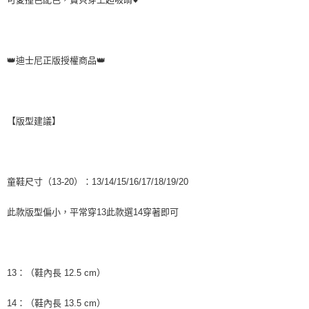
https://aftee.tw/terms/#terms3
３．未成年的使用者請事先徵得法定代理人或監護人之同意方可使用
「AFTEE先享後付」，若未經同意申辦者引起之損失，本公司不負相關責
任。
４．使用「AFTEE先享後付」時，將依據個別帳號之用戶狀況，依本公司即
👑迪士尼正版授權商品👑
時審查核予不同之上限額度；若仍有額度不足之情形，本公司將視審查結果
請求用戶進行身份認證。
５．嚴禁一人註冊多個帳號或使用他人資訊註冊。若發現惡意使用之情形，
恩沛科技股份有限公司將有權停止該用戶之使用額度並採取法律行動。
【版型建議】
童鞋尺寸（13-20）：13/14/15/16/17/18/19/20
此款版型偏小，平常穿13此款選14穿著即可
13：（鞋內長 12.5 cm）
14：（鞋內長 13.5 cm）