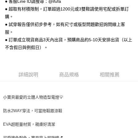
● 客服Line ID請搜尋：@ifufa
【關於「AFTEE先享後付」】
ATM付款
AFTEE先享後付是「在收到商品之後才付款」的支付方式。 讓您購物簡單
● 超取有材積限制，訂單超過1200元或3雙鞋請使用宅配或拆單訂
便利好安心！
購。
１．簡單：不需註冊會員、不需綁卡、不需儲值。
運送方式
２．便利：只要手機號碼，簡訊認證，即可結帳。
● 試穿報告僅供初步參考，如有尺寸或版型問題歡迎詢問線上客
３．安心：先確認商品／服務後，再付款。
全家 取貨付款
服。
每筆NT$70，滿NT$999(含以上)免運費
● 訂單成立現貨商品3天內出貨，預購商品約5-10天安排出貨（以上
【「AFTEE先享後付」結帳流程】
１．於結帳方式選擇「AFTEE先享後付」後，將跳轉至「AFTEE先享後付」
不含假日與例假日）。
付款後 全家取貨
結帳頁面，進行簡訊認證並確認金額後，即可完成結帳。
２．訂單成立數日內，您將收到繳費通知簡訊。
每筆NT$70，滿NT$999(含以上)免運費
３．收到繳費通知簡訊後14天內，點擊此簡訊中的連結，可透過四大超商／
ATM／網路銀行／等多元方式進行付款，方視為交易完成。
7-11 取貨付款
※ 請注意：結帳手續完成當下不需立刻繳費，但若您需要取消訂單，請聯絡
詳細說明
商品規格
相關推薦
每筆NT$70，滿NT$999(含以上)免運費
購買商品的店家。未經商家同意取消之訂單仍視為有效，需透過AFTEE先享
後付繳納相關費用。
付款後 7-11取貨
※ 交易是否成功請以「AFTEE先享後付 」之結帳頁面顯示為準，若有關於
是否繳費成功／繳費後需取消欲退款等相關疑問，請聯繫「AFTEE先享後付
小寶貝最愛的立體人物造型電燈💡
每筆NT$70，滿NT$999(含以上)免運費
客戶支援中心」
https://netprotections.freshdesk.com/support/home
新竹物流宅配
防水2WAY穿法，可當拖鞋跟涼鞋
【注意事項】
１．透過由恩沛科技股份有限公司提供之「AFTEE先享後付」服務完成之交
每筆NT$90，滿NT$999(含以上)免運費
易，需依本服務之必要範圍內提供個人資料，並將交易相關給付款項請求債
EVA超輕量材質，親膚好清潔
權轉讓予恩沛科技股份有限公司。
海外宅配
查看運費
２．關於個人資料處理事宜，請瀏覽以下網址：
可愛撞色配色，寶貝穿上超吸睛💕