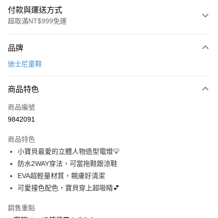
付款與運送方式
超取滿NT$999免運
付款方式
品牌
信用卡一次付款
迪士尼童鞋
超商取貨付款
商品特色
LINE Pay
商品編號
Apple Pay
9842091
街口支付
商品特色
悠遊付
小寶貝最愛的立體人物造型電燈💡
Google Pay
防水2WAY穿法，可當拖鞋跟涼鞋
EVA超輕量材質，親膚好清潔
全盈+PAY
可愛撞色配色，寶貝穿上超吸睛💕
AFTEE先享後付
銷售重點
相關說明