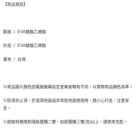
【商品資訊】
鞋面 / EVA醋酸乙烯酯
外底 / EVA醋酸乙烯酯
產地 / 台灣
💡商品圖片顏色因電腦螢幕設定差異會略有不同，以實際商品顏色為準。
💡防滑非止滑，於濕滑地面或非常態地面使用時，請小心行走，注意安
全。
💡超取材積限制僅能選購二雙，如欲選購三雙(含)以上，請使用宅配。