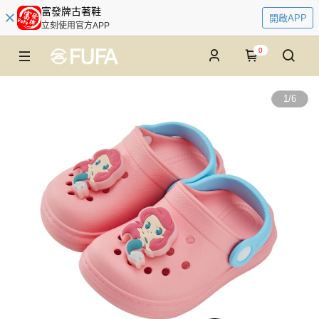
富發牌古著鞋
開啟APP
立刻使用官方APP
0
1
/
6