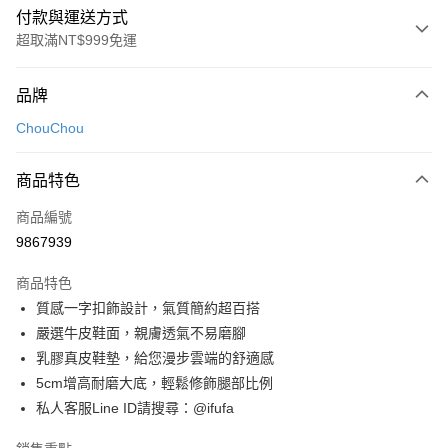
付款與運送方式
超取滿NT$999免運
付款方式
品牌
信用卡一次付款
ChouChou
超商取貨付款
商品特色
LINE Pay
商品編號
Apple Pay
9867939
街口支付
商品特色
悠遊付
質感一字扣飾設計，氣質簡約超百搭
Google Pay
嚴選牛皮鞋面，親膚透氣不易磨腳
乳膠真皮鞋墊，給您漫步雲端的舒適感
全盈+PAY
5cm增高耐磨大底，輕鬆修飾腿部比例
AFTEE先享後付
私人客服Line ID請搜尋：@ifufa
相關說明