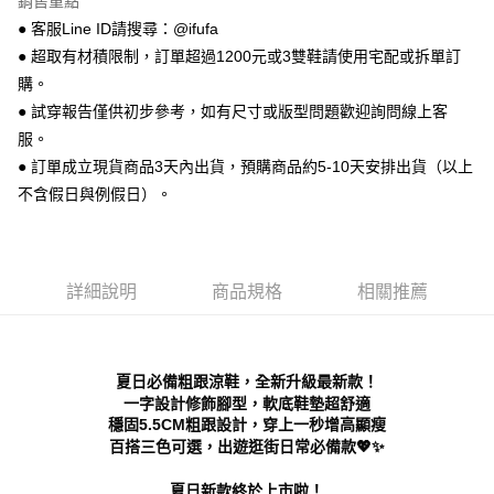
銷售重點
【關於「AFTEE先享後付」】
ATM付款
AFTEE先享後付是「在收到商品之後才付款」的支付方式。 讓您購物簡單
● 客服Line ID請搜尋：@ifufa
便利好安心！
● 超取有材積限制，訂單超過1200元或3雙鞋請使用宅配或拆單訂
１．簡單：不需註冊會員、不需綁卡、不需儲值。
運送方式
２．便利：只要手機號碼，簡訊認證，即可結帳。
購。
３．安心：先確認商品／服務後，再付款。
全家 取貨付款
● 試穿報告僅供初步參考，如有尺寸或版型問題歡迎詢問線上客
每筆NT$70，滿NT$999(含以上)免運費
服。
【「AFTEE先享後付」結帳流程】
１．於結帳方式選擇「AFTEE先享後付」後，將跳轉至「AFTEE先享後付」
● 訂單成立現貨商品3天內出貨，預購商品約5-10天安排出貨（以上
付款後 全家取貨
結帳頁面，進行簡訊認證並確認金額後，即可完成結帳。
不含假日與例假日）。
２．訂單成立數日內，您將收到繳費通知簡訊。
每筆NT$70，滿NT$999(含以上)免運費
３．收到繳費通知簡訊後14天內，點擊此簡訊中的連結，可透過四大超商／
ATM／網路銀行／等多元方式進行付款，方視為交易完成。
7-11 取貨付款
※ 請注意：結帳手續完成當下不需立刻繳費，但若您需要取消訂單，請聯絡
每筆NT$70，滿NT$999(含以上)免運費
購買商品的店家。未經商家同意取消之訂單仍視為有效，需透過AFTEE先享
詳細說明
商品規格
相關推薦
後付繳納相關費用。
付款後 7-11取貨
※ 交易是否成功請以「AFTEE先享後付 」之結帳頁面顯示為準，若有關於
是否繳費成功／繳費後需取消欲退款等相關疑問，請聯繫「AFTEE先享後付
每筆NT$70，滿NT$999(含以上)免運費
客戶支援中心」
https://netprotections.freshdesk.com/support/home
夏日必備粗跟涼鞋，全新升級最新款！
新竹物流宅配
【注意事項】
一字設計修飾腳型，軟底鞋墊超舒適
１．透過由恩沛科技股份有限公司提供之「AFTEE先享後付」服務完成之交
每筆NT$90，滿NT$999(含以上)免運費
穩固5.5CM粗跟設計，穿上一秒增高顯瘦
易，需依本服務之必要範圍內提供個人資料，並將交易相關給付款項請求債
百搭三色可選，出遊逛街日常必備款💖✨
權轉讓予恩沛科技股份有限公司。
海外宅配
查看運費
２．關於個人資料處理事宜，請瀏覽以下網址：
夏日新款終於上市啦！