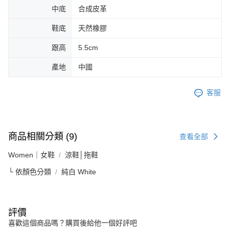
中底
合成皮革
鞋底
天然橡膠
跟高
5.5cm
產地
中國
客服
商品相關分類 (9)
查看全部
Women｜女鞋
涼鞋│拖鞋
└ 依顏色分類
純白 White
評價
喜歡這個商品嗎？購買後給他一個好評吧