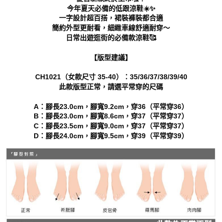
https://aftee.tw/terms/#terms3
今年夏天必備的低跟涼鞋☀️✨
３．未成年的使用者請事先徵得法定代理人或監護人之同意方可使用
一字設計超百搭，裙裝褲裝都合適
「AFTEE先享後付」，若未經同意申辦者引起之損失，本公司不負相關責
簡約外型更耐看，細緻車線舒適耐穿～
任。
日常出遊逛街的必備款涼鞋🥰
４．使用「AFTEE先享後付」時，將依據個別帳號之用戶狀況，依本公司即
時審查核予不同之上限額度；若仍有額度不足之情形，本公司將視審查結果
請求用戶進行身份認證。
【版型建議】
５．嚴禁一人註冊多個帳號或使用他人資訊註冊。若發現惡意使用之情形，
恩沛科技股份有限公司將有權停止該用戶之使用額度並採取法律行動。
CH1021（女款尺寸 35-40）：35/36/37/38/39/40
此款版型正常，請選平常穿的尺碼
A：腳長23.0cm，腳寬9.2cm，穿36（平常穿36）
B：腳長23.0cm，腳寬8.6cm，穿37（平常穿37）
C：腳長23.5cm，腳寬9.0cm，穿37（平常穿37）
D：腳長24.0cm，腳寬9.5cm，穿39（平常穿39）