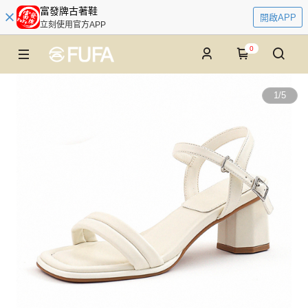
富發牌古著鞋
開啟APP
立刻使用官方APP
0
1
/
5