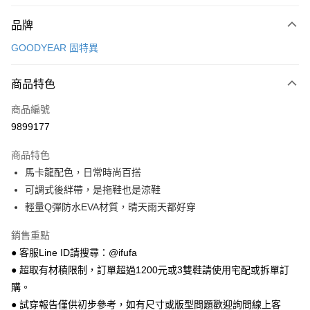
付款方式
品牌
信用卡一次付款
GOODYEAR 固特異
超商取貨付款
商品特色
LINE Pay
商品編號
Apple Pay
9899177
街口支付
商品特色
悠遊付
馬卡龍配色，日常時尚百搭
Google Pay
可調式後絆帶，是拖鞋也是涼鞋
輕量Q彈防水EVA材質，晴天雨天都好穿
全盈+PAY
銷售重點
AFTEE先享後付
● 客服Line ID請搜尋：@ifufa
相關說明
● 超取有材積限制，訂單超過1200元或3雙鞋請使用宅配或拆單訂
【關於「AFTEE先享後付」】
ATM付款
AFTEE先享後付是「在收到商品之後才付款」的支付方式。 讓您購物簡單
購。
便利好安心！
● 試穿報告僅供初步參考，如有尺寸或版型問題歡迎詢問線上客
１．簡單：不需註冊會員、不需綁卡、不需儲值。