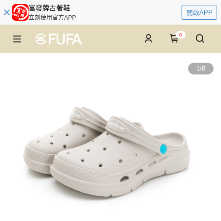
富發牌古著鞋
開啟APP
立刻使用官方APP
0
1
/
8