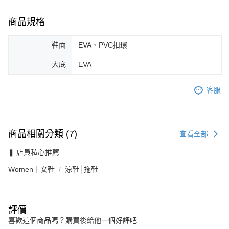
商品規格
鞋面
EVA、PVC扣環
大底
EVA
客服
商品相關分類 (7)
查看全部
❚ 店員私心推薦
Women｜女鞋
涼鞋│拖鞋
評價
喜歡這個商品嗎？購買後給他一個好評吧