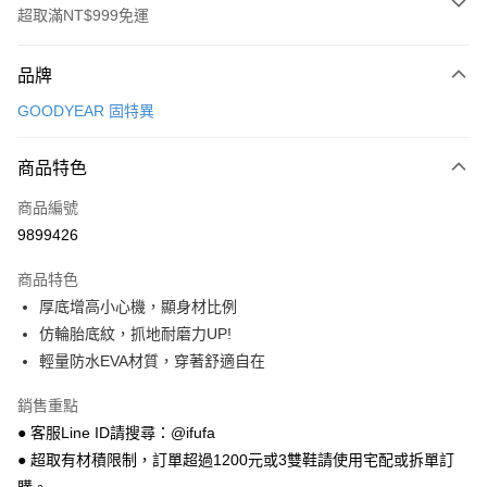
超取滿NT$999免運
付款方式
品牌
信用卡一次付款
GOODYEAR 固特異
超商取貨付款
商品特色
LINE Pay
商品編號
Apple Pay
9899426
街口支付
商品特色
悠遊付
厚底增高小心機，顯身材比例
Google Pay
仿輪胎底紋，抓地耐磨力UP!
輕量防水EVA材質，穿著舒適自在
全盈+PAY
銷售重點
AFTEE先享後付
● 客服Line ID請搜尋：@ifufa
相關說明
● 超取有材積限制，訂單超過1200元或3雙鞋請使用宅配或拆單訂
【關於「AFTEE先享後付」】
ATM付款
AFTEE先享後付是「在收到商品之後才付款」的支付方式。 讓您購物簡單