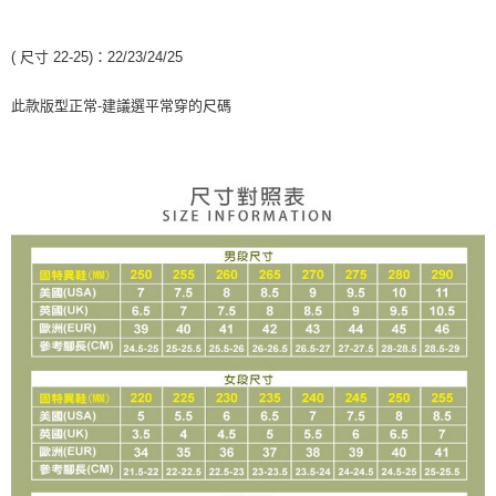
「AFTEE先享後付」，若未經同意申辦者引起之損失，本公司不負相關責
任。
４．使用「AFTEE先享後付」時，將依據個別帳號之用戶狀況，依本公司即
( 尺寸 22-25)：22/23/24/25
時審查核予不同之上限額度；若仍有額度不足之情形，本公司將視審查結果
請求用戶進行身份認證。
此款版型正常-建議選平常穿的尺碼
５．嚴禁一人註冊多個帳號或使用他人資訊註冊。若發現惡意使用之情形，
恩沛科技股份有限公司將有權停止該用戶之使用額度並採取法律行動。