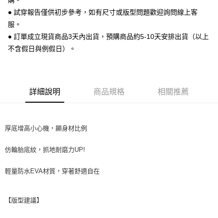
購。
便利好安心！
● 試穿報告僅供初步參考，如有尺寸或版型問題歡迎詢問線上客
１．簡單：不需註冊會員、不需綁卡、不需儲值。
運送方式
２．便利：只要手機號碼，簡訊認證，即可結帳。
服。
３．安心：先確認商品／服務後，再付款。
全家 取貨付款
● 訂單成立現貨商品3天內出貨，預購商品約5-10天安排出貨（以上
每筆NT$70，滿NT$999(含以上)免運費
不含假日與例假日）。
【「AFTEE先享後付」結帳流程】
１．於結帳方式選擇「AFTEE先享後付」後，將跳轉至「AFTEE先享後付」
付款後 全家取貨
結帳頁面，進行簡訊認證並確認金額後，即可完成結帳。
２．訂單成立數日內，您將收到繳費通知簡訊。
每筆NT$70，滿NT$999(含以上)免運費
３．收到繳費通知簡訊後14天內，點擊此簡訊中的連結，可透過四大超商／
詳細說明
商品規格
相關推薦
ATM／網路銀行／等多元方式進行付款，方視為交易完成。
7-11 取貨付款
※ 請注意：結帳手續完成當下不需立刻繳費，但若您需要取消訂單，請聯絡
每筆NT$70，滿NT$999(含以上)免運費
購買商品的店家。未經商家同意取消之訂單仍視為有效，需透過AFTEE先享
後付繳納相關費用。
厚底增高小心機，顯身材比例
付款後 7-11取貨
※ 交易是否成功請以「AFTEE先享後付 」之結帳頁面顯示為準，若有關於
是否繳費成功／繳費後需取消欲退款等相關疑問，請聯繫「AFTEE先享後付
每筆NT$70，滿NT$999(含以上)免運費
客戶支援中心」
https://netprotections.freshdesk.com/support/home
仿輪胎底紋，抓地耐磨力UP!
新竹物流宅配
【注意事項】
輕量防水EVA材質，穿著舒適自在
１．透過由恩沛科技股份有限公司提供之「AFTEE先享後付」服務完成之交
每筆NT$90，滿NT$999(含以上)免運費
易，需依本服務之必要範圍內提供個人資料，並將交易相關給付款項請求債
權轉讓予恩沛科技股份有限公司。
海外宅配
查看運費
２．關於個人資料處理事宜，請瀏覽以下網址：
【版型建議】
https://aftee.tw/terms/#terms3
３．未成年的使用者請事先徵得法定代理人或監護人之同意方可使用