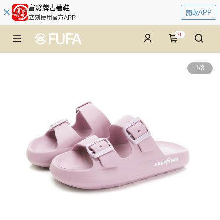
富發牌古著鞋
開啟APP
立刻使用官方APP
0
1
/
8