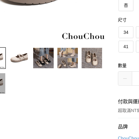
杏
尺寸
34
41
數量
付款與運
超取滿NT$
付款方式
品牌
信用卡一
ChouCho