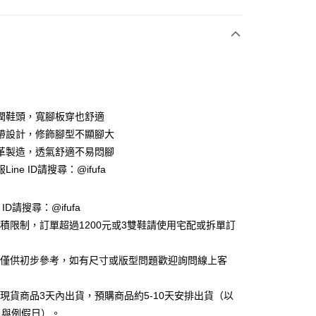
付款
潤鞋頭，寬腳板穿也舒適
帶設計，修飾腳型不顯腳大
革製造，透氣舒適不易悶腳
y
ine ID請搜尋：@ifufa
享後付
e ID請搜尋：@ifufa
材積限制，訂單超過1200元或3雙鞋請使用宅配或拆單訂
FTEE先享後付」】
先享後付是「在收到商品之後才付款」的支付方式。 讓您購物簡單
告僅供初步參考，如有尺寸或版型問題歡迎詢問線上客
心！
：不需註冊會員、不需綁卡、不需儲值。
：只要手機號碼，簡訊認證，即可結帳。
立現貨商品3天內出貨，預購商品約5-10天安排出貨（以
：先確認商品／服務後，再付款。
日與例假日）。