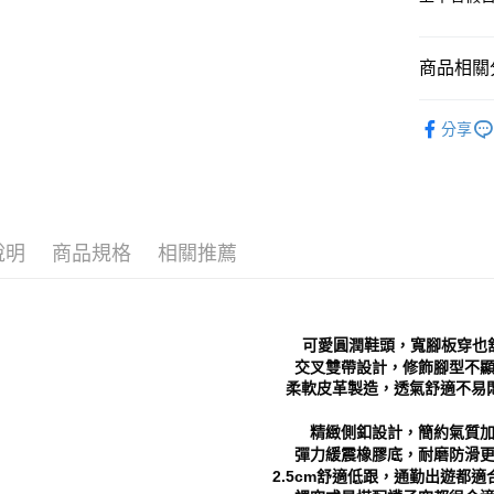
全家 取貨
【「AFT
每筆NT$7
１．於結帳
付」結帳
商品相關分
付款後 全
２．訂單
３．收到繳
每筆NT$7
Women
／ATM／
分享
※ 請注意
7-11 取
└ 依款式
絡購買商品
先享後付
每筆NT$7
└ 依顏色
※ 交易是
是否繳費成
付款後 7-
新品上市
付客戶支
每筆NT$7
說明
商品規格
相關推薦
❚ 店員私
【注意事
新竹物流
└ 依底高
１．透過由
交易，需
每筆NT$9
❚ 美鞋實
求債權轉
可愛圓潤鞋頭，寬腳板穿也
２．關於
海外宅配
交叉雙帶設計，修飾腳型不
https://aft
柔軟皮革製造，透氣舒適不易悶腳
３．未成
「AFTE
精緻側釦設計，簡約氣質
任。
４．使用「
彈力緩震橡膠底，耐磨防滑
即時審查
2.5cm舒適低跟，通勤出遊都適
結果請求