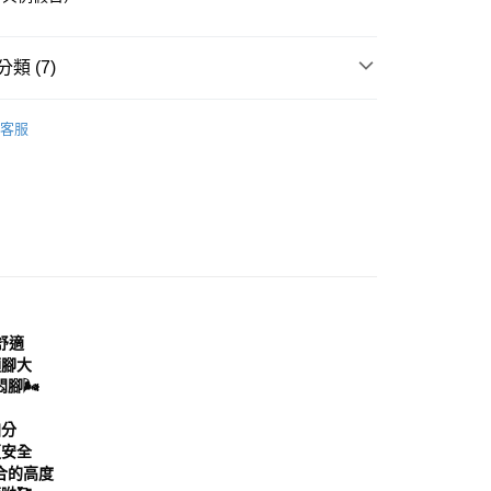
付款
EE先享後付」結帳流程】
0，滿NT$999(含以上)免運費
方式選擇「AFTEE先享後付」後，將跳轉至「AFTEE先享後
頁面，進行簡訊認證並確認金額後，即可完成結帳。
類 (7)
家取貨
成立數日內，您將收到繳費通知簡訊。
費通知簡訊後14天內，點擊此簡訊中的連結，可透過四大超商
0，滿NT$999(含以上)免運費
｜女鞋
樂福鞋│跟鞋
網路銀行／等多元方式進行付款，方視為交易完成。
客服
：結帳手續完成當下不需立刻繳費，但若您需要取消訂單，請聯
貨付款
分類
瑪莉珍
的店家。未經商家同意取消之訂單仍視為有效，需透過AFTEE
繳納相關費用。
0，滿NT$999(含以上)免運費
分類
米/杏色 Beige
否成功請以「AFTEE先享後付 」之結帳頁面顯示為準，若有關於
功／繳費後需取消欲退款等相關疑問，請聯繫「AFTEE先享後
11取貨
援中心」
https://netprotections.freshdesk.com/support/home
0，滿NT$999(含以上)免運費
心推薦
項】
宅配
分類
2.5-3公分
恩沛科技股份有限公司提供之「AFTEE先享後付」服務完成之
依本服務之必要範圍內提供個人資料，並將交易相關給付款項請
0，滿NT$999(含以上)免運費
穿分享
讓予恩沛科技股份有限公司。
舒適
個人資料處理事宜，請瀏覽以下網址：
查看運費
顯腳大
ee.tw/terms/#terms3
🌬️
年的使用者請事先徵得法定代理人或監護人之同意方可使用
E先享後付」，若未經同意申辦者引起之損失，本公司不負相關責
加分
AFTEE先享後付」時，將依據個別帳號之用戶狀況，依本公司
更安全
核予不同之上限額度；若仍有額度不足之情形，本公司將視審查
合的高度
用戶進行身份認證。