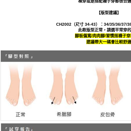
裸穿或是搭配襪子穿都很合適
５．嚴禁
形，恩沛
【版型建議】
動。
CH2002（尺寸 34-43）：34/35/36/37/38/
此款版型正常，請選平常穿
腳板偏寬/肉肉腳/習慣搭襪子
建議帶大一碼會比較舒