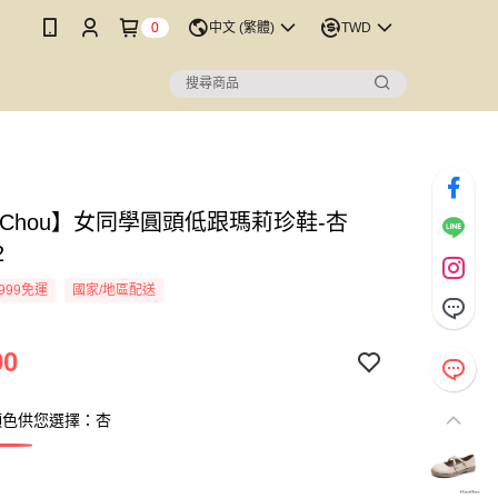
0
中文 (繁體)
TWD
uChou】女同學圓頭低跟瑪莉珍鞋-杏
2
999免運
國家/地區配送
90
顏色供您選擇：杏