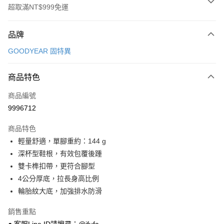
超取滿NT$999免運
付款方式
品牌
信用卡一次付款
GOODYEAR 固特異
超商取貨付款
商品特色
LINE Pay
商品編號
Apple Pay
9996712
街口支付
商品特色
悠遊付
輕量舒適，單腳重約：144 g
Google Pay
深杯型鞋根，有效包覆後踵
雙卡榫扣帶，更符合腳型
全盈+PAY
4公分厚底，拉長身高比例
AFTEE先享後付
輪胎紋大底，加強排水防滑
相關說明
銷售重點
【關於「AFTEE先享後付」】
ATM付款
AFTEE先享後付是「在收到商品之後才付款」的支付方式。 讓您購物簡單