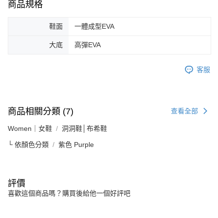
商品規格
鞋面
一體成型EVA
大底
高彈EVA
客服
商品相關分類 (7)
查看全部
Women｜女鞋
洞洞鞋│布希鞋
└ 依顏色分類
紫色 Purple
評價
喜歡這個商品嗎？購買後給他一個好評吧