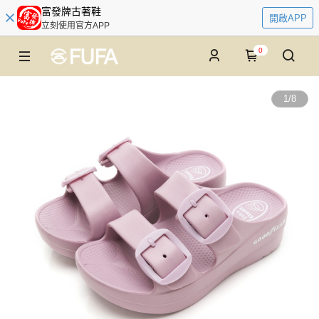
富發牌古著鞋
開啟APP
立刻使用官方APP
0
1
/
8