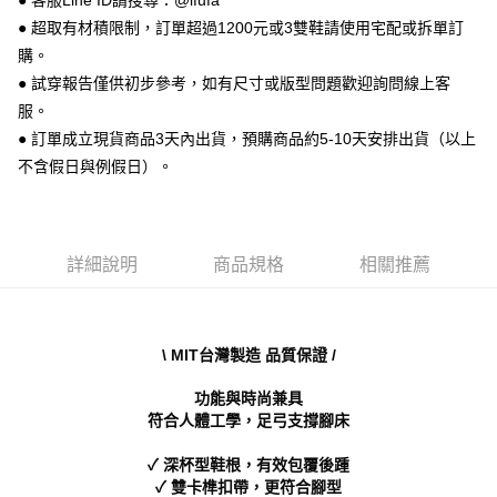
● 客服Line ID請搜尋：@ifufa
便利好安心！
● 超取有材積限制，訂單超過1200元或3雙鞋請使用宅配或拆單訂
１．簡單：不需註冊會員、不需綁卡、不需儲值。
運送方式
２．便利：只要手機號碼，簡訊認證，即可結帳。
購。
３．安心：先確認商品／服務後，再付款。
全家 取貨付款
● 試穿報告僅供初步參考，如有尺寸或版型問題歡迎詢問線上客
每筆NT$70，滿NT$999(含以上)免運費
服。
【「AFTEE先享後付」結帳流程】
１．於結帳方式選擇「AFTEE先享後付」後，將跳轉至「AFTEE先享後付」
● 訂單成立現貨商品3天內出貨，預購商品約5-10天安排出貨（以上
付款後 全家取貨
結帳頁面，進行簡訊認證並確認金額後，即可完成結帳。
不含假日與例假日）。
２．訂單成立數日內，您將收到繳費通知簡訊。
每筆NT$70，滿NT$999(含以上)免運費
３．收到繳費通知簡訊後14天內，點擊此簡訊中的連結，可透過四大超商／
ATM／網路銀行／等多元方式進行付款，方視為交易完成。
7-11 取貨付款
※ 請注意：結帳手續完成當下不需立刻繳費，但若您需要取消訂單，請聯絡
每筆NT$70，滿NT$999(含以上)免運費
購買商品的店家。未經商家同意取消之訂單仍視為有效，需透過AFTEE先享
詳細說明
商品規格
相關推薦
後付繳納相關費用。
付款後 7-11取貨
※ 交易是否成功請以「AFTEE先享後付 」之結帳頁面顯示為準，若有關於
是否繳費成功／繳費後需取消欲退款等相關疑問，請聯繫「AFTEE先享後付
每筆NT$70，滿NT$999(含以上)免運費
客戶支援中心」
https://netprotections.freshdesk.com/support/home
\ MIT台灣製造 品質保證 /
新竹物流宅配
【注意事項】
１．透過由恩沛科技股份有限公司提供之「AFTEE先享後付」服務完成之交
每筆NT$90，滿NT$999(含以上)免運費
功能與時尚兼具
易，需依本服務之必要範圍內提供個人資料，並將交易相關給付款項請求債
符合人體工學，足弓支撐腳床
權轉讓予恩沛科技股份有限公司。
海外宅配
查看運費
２．關於個人資料處理事宜，請瀏覽以下網址：
✓ 深杯型鞋根，有效包覆後踵
https://aftee.tw/terms/#terms3
✓ 雙卡榫扣帶，更符合腳型
３．未成年的使用者請事先徵得法定代理人或監護人之同意方可使用