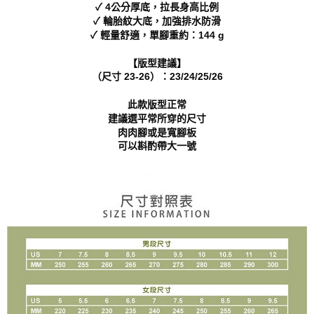
✓ 4公分厚底，拉長身高比例
「AFTEE先享後付」，若未經同意申辦者引起之損失，本公司不負相關責
✓ 輪胎紋大底，加強排水防滑
任。
✓ 輕量舒適，單腳重約：144 g
４．使用「AFTEE先享後付」時，將依據個別帳號之用戶狀況，依本公司即
時審查核予不同之上限額度；若仍有額度不足之情形，本公司將視審查結果
請求用戶進行身份認證。
【版型建議】
５．嚴禁一人註冊多個帳號或使用他人資訊註冊。若發現惡意使用之情形，
（尺寸 23-26）：23/24/25/26
恩沛科技股份有限公司將有權停止該用戶之使用額度並採取法律行動。
此款版型正常
建議選平常所穿的尺寸
肉肉腳或是寬腳板
可以斟酌帶大一號