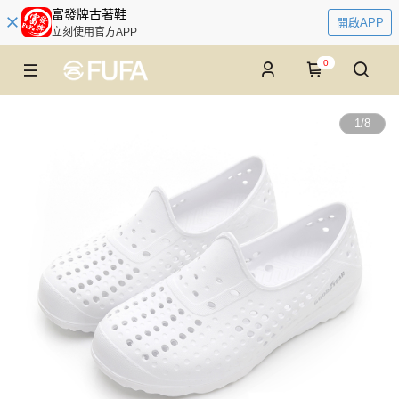
富發牌古著鞋
開啟APP
立刻使用官方APP
0
1
/
8