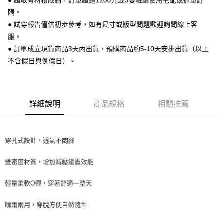
● 超取有材積限制，訂單超過1200元或3雙鞋請使用宅配或拆單訂
便利好安心！
購。
１．簡單：不需註冊會員、不需綁卡、不需儲值。
運送方式
２．便利：只要手機號碼，簡訊認證，即可結帳。
● 試穿報告僅供初步參考，如有尺寸或版型問題歡迎詢問線上客
３．安心：先確認商品／服務後，再付款。
全家 取貨付款
服。
每筆NT$70，滿NT$999(含以上)免運費
● 訂單成立現貨商品3天內出貨，預購商品約5-10天安排出貨（以上
【「AFTEE先享後付」結帳流程】
１．於結帳方式選擇「AFTEE先享後付」後，將跳轉至「AFTEE先享後付」
不含假日與例假日）。
付款後 全家取貨
結帳頁面，進行簡訊認證並確認金額後，即可完成結帳。
２．訂單成立數日內，您將收到繳費通知簡訊。
每筆NT$70，滿NT$999(含以上)免運費
３．收到繳費通知簡訊後14天內，點擊此簡訊中的連結，可透過四大超商／
ATM／網路銀行／等多元方式進行付款，方視為交易完成。
7-11 取貨付款
※ 請注意：結帳手續完成當下不需立刻繳費，但若您需要取消訂單，請聯絡
詳細說明
商品規格
相關推薦
每筆NT$70，滿NT$999(含以上)免運費
購買商品的店家。未經商家同意取消之訂單仍視為有效，需透過AFTEE先享
後付繳納相關費用。
付款後 7-11取貨
※ 交易是否成功請以「AFTEE先享後付 」之結帳頁面顯示為準，若有關於
是否繳費成功／繳費後需取消欲退款等相關疑問，請聯繫「AFTEE先享後付
穿孔式設計，透氣不悶腳
每筆NT$70，滿NT$999(含以上)免運費
客戶支援中心」
https://netprotections.freshdesk.com/support/home
新竹物流宅配
雙密度材質，增加減壓緩震效能
【注意事項】
１．透過由恩沛科技股份有限公司提供之「AFTEE先享後付」服務完成之交
每筆NT$90，滿NT$999(含以上)免運費
易，需依本服務之必要範圍內提供個人資料，並將交易相關給付款項請求債
輕量柔軟Q彈，穿著舒適一整天
權轉讓予恩沛科技股份有限公司。
海外宅配
查看運費
２．關於個人資料處理事宜，請瀏覽以下網址：
晴雨兩用，穿脫方便自然隨性
https://aftee.tw/terms/#terms3
３．未成年的使用者請事先徵得法定代理人或監護人之同意方可使用