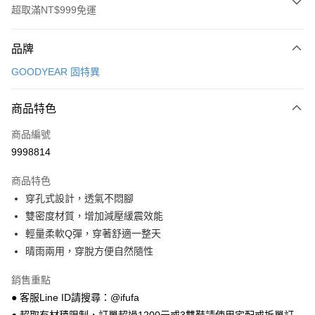
超取滿NT$999免運
付款方式
品牌
信用卡一次付款
GOODYEAR 固特異
超商取貨付款
商品特色
LINE Pay
商品編號
Apple Pay
9998814
街口支付
商品特色
悠遊付
穿孔式設計，透氣不悶腳
Google Pay
雙密度材質，增加減壓緩震效能
輕量柔軟Q彈，穿著舒適一整天
全盈+PAY
晴雨兩用，穿脫方便自然隨性
AFTEE先享後付
銷售重點
相關說明
● 客服Line ID請搜尋：@ifufa
【關於「AFTEE先享後付」】
ATM付款
AFTEE先享後付是「在收到商品之後才付款」的支付方式。 讓您購物簡單