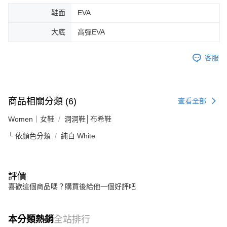
鞋面
EVA
大底
高彈EVA
客服
商品相關分類 (6)
查看全部
Women｜女鞋
洞洞鞋│布希鞋
└ 依顏色分類
純白 White
評價
喜歡這個商品嗎？購買後給他一個好評吧
本分類熱銷
全站排行