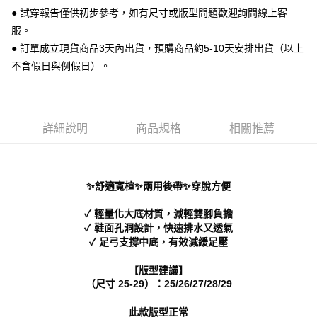
便利好安心！
● 試穿報告僅供初步參考，如有尺寸或版型問題歡迎詢問線上客
１．簡單：不需註冊會員、不需綁卡、不需儲值。
運送方式
２．便利：只要手機號碼，簡訊認證，即可結帳。
服。
３．安心：先確認商品／服務後，再付款。
全家 取貨付款
● 訂單成立現貨商品3天內出貨，預購商品約5-10天安排出貨（以上
每筆NT$70，滿NT$999(含以上)免運費
不含假日與例假日）。
【「AFTEE先享後付」結帳流程】
１．於結帳方式選擇「AFTEE先享後付」後，將跳轉至「AFTEE先享後付」
付款後 全家取貨
結帳頁面，進行簡訊認證並確認金額後，即可完成結帳。
２．訂單成立數日內，您將收到繳費通知簡訊。
每筆NT$70，滿NT$999(含以上)免運費
３．收到繳費通知簡訊後14天內，點擊此簡訊中的連結，可透過四大超商／
詳細說明
商品規格
相關推薦
ATM／網路銀行／等多元方式進行付款，方視為交易完成。
7-11 取貨付款
※ 請注意：結帳手續完成當下不需立刻繳費，但若您需要取消訂單，請聯絡
每筆NT$70，滿NT$999(含以上)免運費
購買商品的店家。未經商家同意取消之訂單仍視為有效，需透過AFTEE先享
後付繳納相關費用。
付款後 7-11取貨
※ 交易是否成功請以「AFTEE先享後付 」之結帳頁面顯示為準，若有關於
✨舒適寬楦✨兩用後帶✨穿脫方便
是否繳費成功／繳費後需取消欲退款等相關疑問，請聯繫「AFTEE先享後付
每筆NT$70，滿NT$999(含以上)免運費
客戶支援中心」
https://netprotections.freshdesk.com/support/home
✓ 輕量化大底材質，減輕雙腳負擔
✓ 鞋面孔洞設計，快速排水又透氣
新竹物流宅配
【注意事項】
✓ 足弓支撐中底，有效減緩足壓
１．透過由恩沛科技股份有限公司提供之「AFTEE先享後付」服務完成之交
每筆NT$90，滿NT$999(含以上)免運費
易，需依本服務之必要範圍內提供個人資料，並將交易相關給付款項請求債
【版型建議】
權轉讓予恩沛科技股份有限公司。
海外宅配
查看運費
（尺寸 25-29）：25/26/27/28/29
２．關於個人資料處理事宜，請瀏覽以下網址：
https://aftee.tw/terms/#terms3
３．未成年的使用者請事先徵得法定代理人或監護人之同意方可使用
此款版型正常