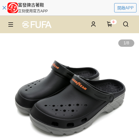
富發牌古著鞋
開啟APP
立刻使用官方APP
0
1
/
8