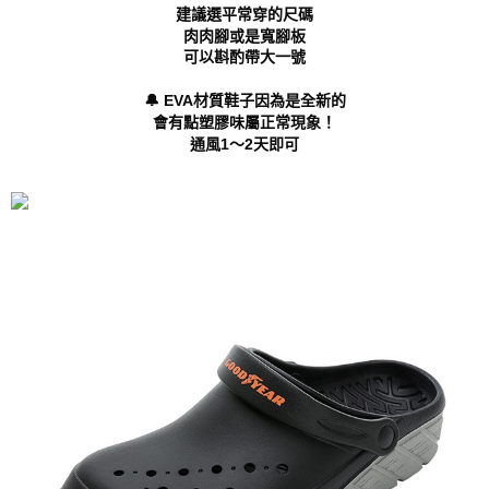
「AFTEE先享後付」，若未經同意申辦者引起之損失，本公司不負相關責
建議選平常穿的尺碼
任。
肉肉腳或是寬腳板
４．使用「AFTEE先享後付」時，將依據個別帳號之用戶狀況，依本公司即
可以斟酌帶大一號
時審查核予不同之上限額度；若仍有額度不足之情形，本公司將視審查結果
請求用戶進行身份認證。
🔔 EVA材質鞋子因為是全新的
５．嚴禁一人註冊多個帳號或使用他人資訊註冊。若發現惡意使用之情形，
會有點塑膠味屬正常現象！
恩沛科技股份有限公司將有權停止該用戶之使用額度並採取法律行動。
通風1～2天即可