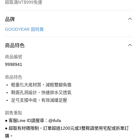
超取滿NT$999免運
付款方式
品牌
信用卡一次付款
GOODYEAR 固特異
超商取貨付款
商品特色
LINE Pay
商品編號
Apple Pay
9998941
街口支付
商品特色
悠遊付
輕量化大底材質，減輕雙腳負擔
Google Pay
鞋面孔洞設計，快速排水又透氣
足弓支撐中底，有效減緩足壓
全盈+PAY
銷售重點
AFTEE先享後付
● 客服Line ID請搜尋：@ifufa
相關說明
● 超取有材積限制，訂單超過1200元或3雙鞋請使用宅配或拆單訂
【關於「AFTEE先享後付」】
ATM付款
AFTEE先享後付是「在收到商品之後才付款」的支付方式。 讓您購物簡單
購。