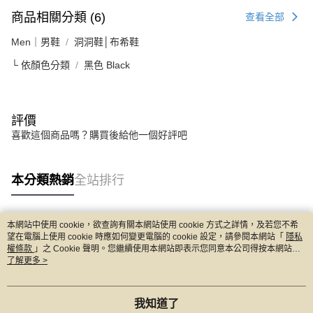
商品相關分類 (6)
查看全部
Men｜男鞋
洞洞鞋│布希鞋
└ 依顏色分類
黑色 Black
評價
喜歡這個商品嗎？購買後給他一個好評吧
本分類熱銷
全站排行
本網站中使用 cookie，欲查詢有關本網站使用 cookie 方式之詳情，及若您不希
熱門標籤
望在電腦上使用 cookie 時應如何變更電腦的 cookie 設定，請參閱本網站「
隱私
權條款
」之 Cookie 聲明。您繼續使用本網站即表示您同意本公司得按本網站使
用條款之 Cookie 聲明使用 cookie。
了解更多 >
我知道了