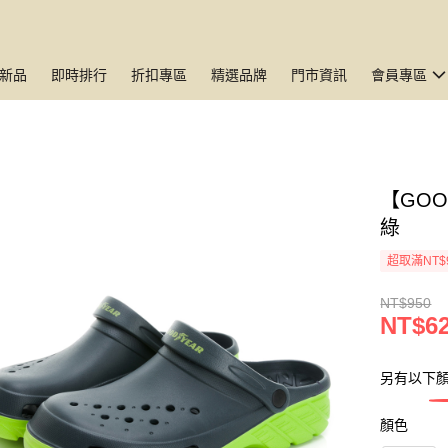
新品
即時排行
折扣專區
精選品牌
門市資訊
會員專區
【GO
綠
超取滿NT$
NT$950
NT$6
另有以下
顏色