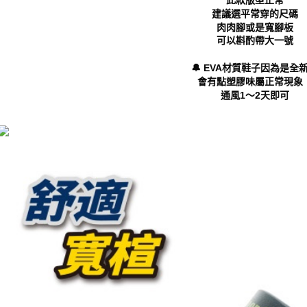
形，恩沛
建議選平常穿的尺碼
動。
肉肉腳或是寬腳板
可以斟酌帶大一號
🔔 EVA材質鞋子因為是全
會有點塑膠味屬正常現象
通風1～2天即可