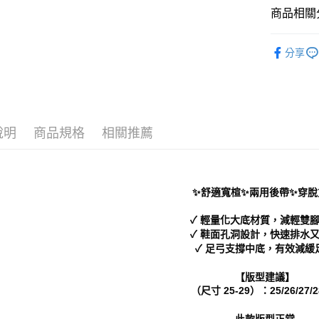
每筆NT$7
１．於結帳
商品相關分
付」結帳
付款後 全
２．訂單
Men｜男
３．收到繳
分享
每筆NT$7
／ATM／
└ 依顏色
※ 請注意
7-11 取
絡購買商品
└ 依顏色
先享後付
每筆NT$7
新品上市
※ 交易是
是否繳費成
付款後 7-
說明
商品規格
相關推薦
└ 依底高
付客戶支
每筆NT$7
└ 依款式
【注意事
新竹物流
１．透過由
交易，需
每筆NT$9
✨舒適寬楦✨兩用後帶✨穿脫
求債權轉
２．關於
海外宅配
✓ 輕量化大底材質，減輕雙
https://aft
✓ 鞋面孔洞設計，快速排水
３．未成
✓ 足弓支撐中底，有效減緩
「AFTE
任。
【版型建議】
４．使用「
（尺寸 25-29）：25/26/27/2
即時審查
結果請求
５．嚴禁
此款版型正常