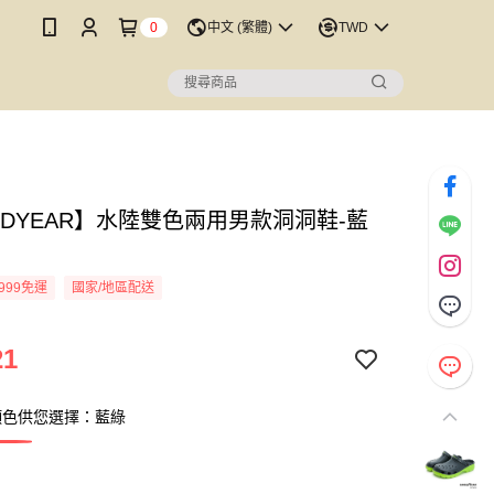
0
中文 (繁體)
TWD
ODYEAR】水陸雙色兩用男款洞洞鞋-藍
999免運
國家/地區配送
21
顏色供您選擇：藍綠