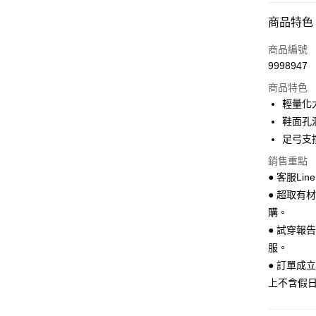
超商取貨
商品特色
LINE Pay
商品編號
Apple Pay
9998947
商品特色
街口支付
輕量化
悠遊付
鞋面孔
足弓支
Google Pa
銷售重點
全盈+PAY
● 客服Lin
AFTEE先
● 超取有
相關說明
購。
【關於「A
● 試穿報
ATM付款
AFTEE
服。
便利好安
１．簡單
● 訂單成
２．便利
運送方式
上不含假
３．安心
全家 取貨
【「AFT