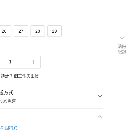
26
27
28
29
清除
紀錄
預計 7 個工作天出貨
送方式
999免運
次付款
AR 固特異