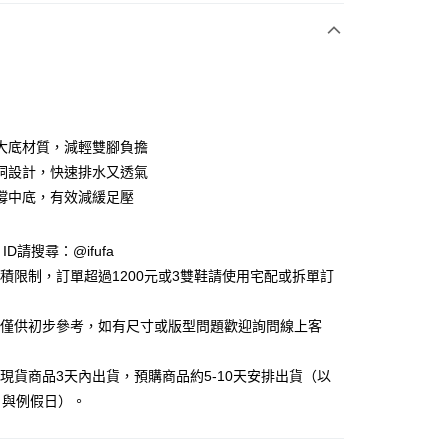
付款
大底材質，減輕雙腳負擔
洞設計，快速排水又透氣
撐中底，有效減緩足壓
y
e ID請搜尋：@ifufa
享後付
材積限制，訂單超過1200元或3雙鞋請使用宅配或拆單訂
FTEE先享後付」】
告僅供初步參考，如有尺寸或版型問題歡迎詢問線上客
先享後付是「在收到商品之後才付款」的支付方式。 讓您購物簡單
心！
：不需註冊會員、不需綁卡、不需儲值。
立現貨商品3天內出貨，預購商品約5-10天安排出貨（以
：只要手機號碼，簡訊認證，即可結帳。
日與例假日）。
：先確認商品／服務後，再付款。
付款
EE先享後付」結帳流程】