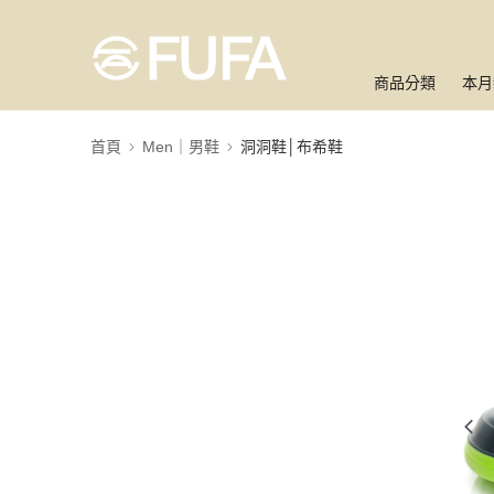
商品分類
本月
首頁
Men｜男鞋
洞洞鞋│布希鞋