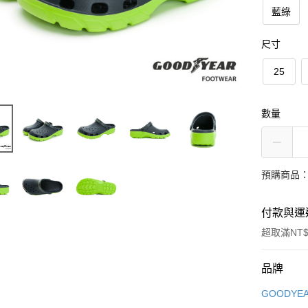
藍綠
尺寸
25
數量
預購商品：
付款與運
超取滿NT$
付款方式
品牌
信用卡一
GOODYE